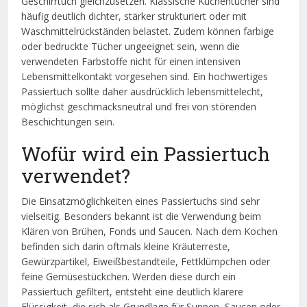
Geschirrtuch gleichzusetzen. Klassische Küchentücher sind
häufig deutlich dichter, stärker strukturiert oder mit
Waschmittelrückständen belastet. Zudem können farbige
oder bedruckte Tücher ungeeignet sein, wenn die
verwendeten Farbstoffe nicht für einen intensiven
Lebensmittelkontakt vorgesehen sind. Ein hochwertiges
Passiertuch sollte daher ausdrücklich lebensmittelecht,
möglichst geschmacksneutral und frei von störenden
Beschichtungen sein.
Wofür wird ein Passiertuch
verwendet?
Die Einsatzmöglichkeiten eines Passiertuchs sind sehr
vielseitig. Besonders bekannt ist die Verwendung beim
Klären von Brühen, Fonds und Saucen. Nach dem Kochen
befinden sich darin oftmals kleine Kräuterreste,
Gewürzpartikel, Eiweißbestandteile, Fettklümpchen oder
feine Gemüsestückchen. Werden diese durch ein
Passiertuch gefiltert, entsteht eine deutlich klarere
Flüssigkeit, die sich als Grundlage für Suppen, Saucen oder