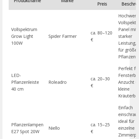
Produktname
Marke
Preis
Beschre
Hochwerti
Vollspekt
Vollspektrum
Panel mit
ca. 80–120
Grow Light
Spider Farmer
starker
€
100W
Leistung, 
für größe
Pflanzenfl
Perfekt fü
LED-
Fensterba
ca. 20–30
Pflanzenleiste
Roleadro
Anzucht u
€
40 cm
kleine
Kräuterber
Einfach
einschrau
ideal für
Pflanzenlampen
ca. 15–25
Niello
einzelne
E27 Spot 20W
€
Zimmerpf