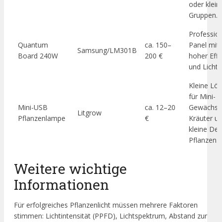
oder klein
Gruppen.
Profession
Quantum
ca. 150–
Panel mit 
Samsung/LM301B
Board 240W
200 €
hoher Effi
und Lichts
Kleine Lö
für Mini-
Mini-USB
ca. 12–20
Gewächsh
Litgrow
Pflanzenlampe
€
Kräuter u
kleine De
Pflanzen.
Weitere wichtige
Informationen
Für erfolgreiches Pflanzenlicht müssen mehrere Faktoren
stimmen: Lichtintensität (PPFD), Lichtspektrum, Abstand zur