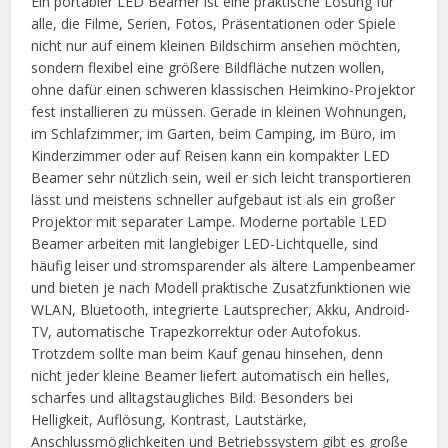
Ein portabler LED Beamer ist eine praktische Lösung für
alle, die Filme, Serien, Fotos, Präsentationen oder Spiele
nicht nur auf einem kleinen Bildschirm ansehen möchten,
sondern flexibel eine größere Bildfläche nutzen wollen,
ohne dafür einen schweren klassischen Heimkino-Projektor
fest installieren zu müssen. Gerade in kleinen Wohnungen,
im Schlafzimmer, im Garten, beim Camping, im Büro, im
Kinderzimmer oder auf Reisen kann ein kompakter LED
Beamer sehr nützlich sein, weil er sich leicht transportieren
lässt und meistens schneller aufgebaut ist als ein großer
Projektor mit separater Lampe. Moderne portable LED
Beamer arbeiten mit langlebiger LED-Lichtquelle, sind
häufig leiser und stromsparender als ältere Lampenbeamer
und bieten je nach Modell praktische Zusatzfunktionen wie
WLAN, Bluetooth, integrierte Lautsprecher, Akku, Android-
TV, automatische Trapezkorrektur oder Autofokus.
Trotzdem sollte man beim Kauf genau hinsehen, denn
nicht jeder kleine Beamer liefert automatisch ein helles,
scharfes und alltagstaugliches Bild. Besonders bei
Helligkeit, Auflösung, Kontrast, Lautstärke,
Anschlussmöglichkeiten und Betriebssystem gibt es große