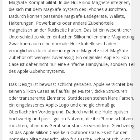
MagSafe-Kompatibilität. In die Hülle sind Magnete integriert,
die sich mit dem MagSafe-System des iPhones ausrichten.
Dadurch können passende MagSafe-Ladegeräte, Wallets,
Halterungen, Powerbanks oder andere Zubehörteile
magnetisch an der Rückseite haften. Das ist ein wesentlicher
Unterschied zu vielen einfachen Silikonhüllen ohne Magnetring.
Zwar kann auch eine normale Hülle kabelloses Laden
ermöglichen, doch ohne integrierte Magnete sitzt MagSafe-
Zubehör oft weniger zuverlässig. Ein originales Apple Silikon
Case ist daher nicht nur eine einfache Handyhülle, sondern Teil
des Apple-Zubehörsystems.
Das Design ist bewusst schlicht gehalten. Apple verzichtet bei
seinen Silikon Cases auf auffällige Muster, dicke Strukturen
oder transparente Elemente. Stattdessen stehen klare Farben,
ein eingelassenes Apple-Logo und eine gleichmäßige
Oberfläche im Vordergrund. Dadurch wirkt die Hülle optisch
hochwertig und passt gut zu Nutzern, die ihr iPhone schützen
möchten, ohne das Gerät sehr stark zu verändern. Gleichzeitig
ist das Apple Silikon Case kein Outdoor-Case. Es ist für den
normalen Alltag gedacht, also für Tasche, Schreibtisch, Auto,