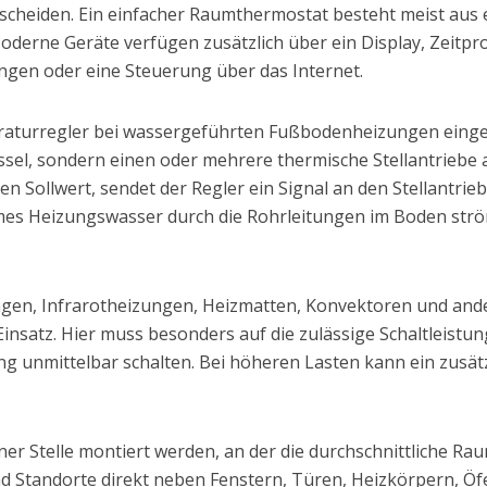
rscheiden. Ein einfacher Raumthermostat besteht meist aus
Moderne Geräte verfügen zusätzlich über ein Display, Zeit
ngen oder eine Steuerung über das Internet.
urregler bei wassergeführten Fußbodenheizungen eingesetz
sel, sondern einen oder mehrere thermische Stellantriebe am
 Sollwert, sendet der Regler ein Signal an den Stellantrieb.
mes Heizungswasser durch die Rohrleitungen im Boden ström
gen, Infrarotheizungen, Heizmatten, Konvektoren und ande
atz. Hier muss besonders auf die zulässige Schaltleistung
ng unmittelbar schalten. Bei höheren Lasten kann ein zusätz
ner Stelle montiert werden, an der die durchschnittliche R
 Standorte direkt neben Fenstern, Türen, Heizkörpern, Öfe