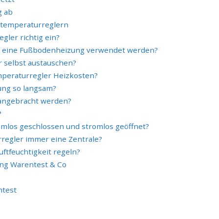
g ab
mtemperaturreglern
gler richtig ein?
r eine Fußbodenheizung verwendet werden?
 selbst austauschen?
peraturregler Heizkosten?
ng so langsam?
 angebracht werden?
?
omlos geschlossen und stromlos geöffnet?
regler immer eine Zentrale?
ftfeuchtigkeit regeln?
ung Warentest & Co
ntest