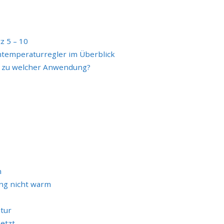
z 5 – 10
emperaturregler im Überblick
 zu welcher Anwendung?
n
ng nicht warm
atur
etzt