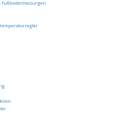
he Fußbodenheizungen
mtemperaturregler
e
ng
ktion
ler