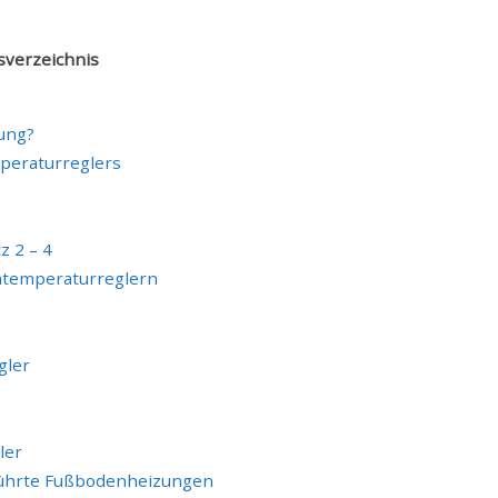
sverzeichnis
ung?
mperaturreglers
z 2 – 4
mtemperaturreglern
gler
ler
führte Fußbodenheizungen