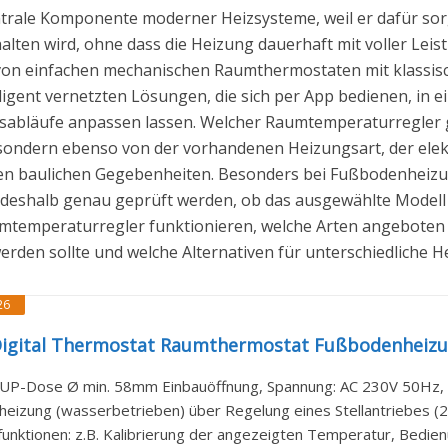
ntrale Komponente moderner Heizsysteme, weil er dafür so
ten wird, ohne dass die Heizung dauerhaft mit voller Leist
 von einfachen mechanischen Raumthermostaten mit klassis
ligent vernetzten Lösungen, die sich per App bedienen, in
abläufe anpassen lassen. Welcher Raumtemperaturregler gee
ondern ebenso von der vorhandenen Heizungsart, der elek
den baulichen Gegebenheiten. Besonders bei Fußbodenheizu
deshalb genau geprüft werden, ob das ausgewählte Modell t
umtemperaturregler funktionieren, welche Arten angeboten 
erden sollte und welche Alternativen für unterschiedliche 
26
igital Thermostat Raumthermostat Fußbodenheizu
UP-Dose Ø min. 58mm Einbauöffnung, Spannung: AC 230V 50Hz, Max
eizung (wasserbetrieben) über Regelung eines Stellantriebes (230
funktionen: z.B. Kalibrierung der angezeigten Temperatur, Bedien