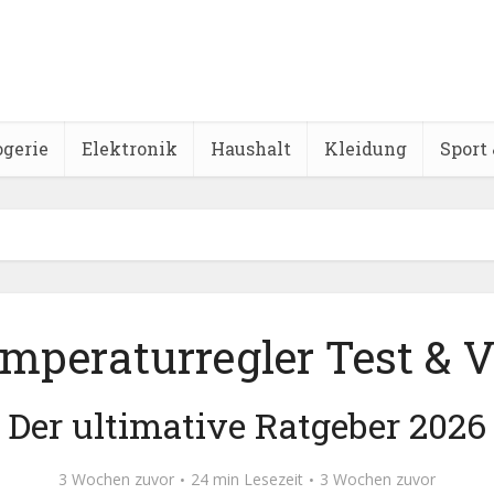
ogerie
Elektronik
Haushalt
Kleidung
Sport 
peraturregler Test & V
Der ultimative Ratgeber 2026
3 Wochen zuvor
24 min Lesezeit
3 Wochen zuvor