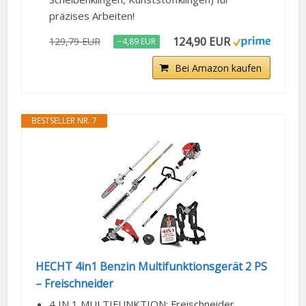
präzises Arbeiten!
124,90 EUR
129,79 EUR
−4,89 EUR
Bei Amazon kaufen
BESTSELLER NR. 7
HECHT 4in1 Benzin Multifunktionsgerät 2 PS
– Freischneider
4 IN 1 MULTIFUNKTION: Freischneider,