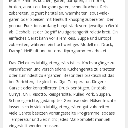
Modell kann es kochen, garen, dämpfen, schmoren,
braten, anbraten, langsam garen, schnellkochen, Reis
zubereiten, Joghurt herstellen, warmhalten, sous-vide-
garen oder Speisen mit Heißluft knusprig zubereiten. Der
genaue Funktionsumfang hängt stark vom jeweiligen Gerät
ab. Deshalb ist der Begriff Multigartengerät relativ breit. Ein
einfaches Gerät kann vor allem Reis, Suppe und Eintopf
zubereiten, während ein hochwertiges Modell mit Druck,
Dampf, Heißluft und Automatikprogrammen arbeitet.
Das Ziel eines Multigartengeräts ist es, Kochvorgänge zu
vereinfachen und verschiedene Küchengeräte zu ersetzen
oder zumindest zu ergänzen. Besonders praktisch ist das
bei Gerichten, die gleichmäßige Temperatur, längere
Garzeit oder kontrollierten Druck benötigen. Eintöpfe,
Currys, Chili, Risotto, Reisgerichte, Pulled Pork, Suppen,
Schmorgerichte, gedämpftes Gemüse oder Hülsenfrüchte
lassen sich in vielen Multigartengeräten gut zubereiten.
Viele Geräte besitzen voreingestellte Programme, sodass
Temperatur und Zeit nicht jedes Mal komplett manuell
eingestellt werden müssen.