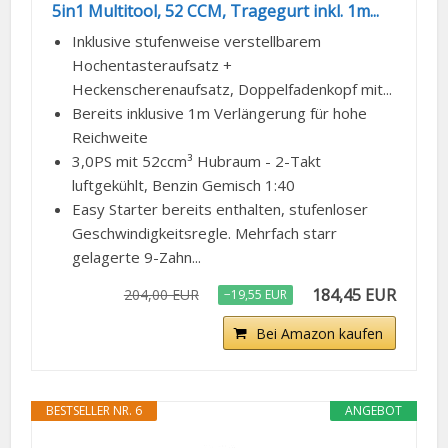
5in1 Multitool, 52 CCM, Tragegurt inkl. 1m...
Inklusive stufenweise verstellbarem
Hochentasteraufsatz +
Heckenscherenaufsatz, Doppelfadenkopf mit...
Bereits inklusive 1m Verlängerung für hohe
Reichweite
3,0PS mit 52ccm³ Hubraum - 2-Takt
luftgekühlt, Benzin Gemisch 1:40
Easy Starter bereits enthalten, stufenloser
Geschwindigkeitsregle. Mehrfach starr
gelagerte 9-Zahn...
184,45 EUR
204,00 EUR
−19,55 EUR
Bei Amazon kaufen
BESTSELLER NR. 6
ANGEBOT