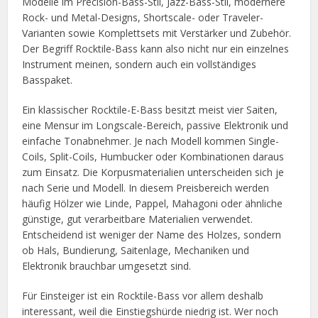
Modelle im Precision-Bass-Stil, Jazz-Bass-Stil, modernere
Rock- und Metal-Designs, Shortscale- oder Traveler-
Varianten sowie Komplettsets mit Verstärker und Zubehör.
Der Begriff Rocktile-Bass kann also nicht nur ein einzelnes
Instrument meinen, sondern auch ein vollständiges
Basspaket.
Ein klassischer Rocktile-E-Bass besitzt meist vier Saiten,
eine Mensur im Longscale-Bereich, passive Elektronik und
einfache Tonabnehmer. Je nach Modell kommen Single-
Coils, Split-Coils, Humbucker oder Kombinationen daraus
zum Einsatz. Die Korpusmaterialien unterscheiden sich je
nach Serie und Modell. In diesem Preisbereich werden
häufig Hölzer wie Linde, Pappel, Mahagoni oder ähnliche
günstige, gut verarbeitbare Materialien verwendet.
Entscheidend ist weniger der Name des Holzes, sondern
ob Hals, Bundierung, Saitenlage, Mechaniken und
Elektronik brauchbar umgesetzt sind.
Für Einsteiger ist ein Rocktile-Bass vor allem deshalb
interessant, weil die Einstiegshürde niedrig ist. Wer noch