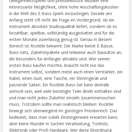
Gelegenheitsspieler und preisbewusste Musiker eine
interessante Möglichkeit, ohne hohe Anschaffungskosten
in die Welt des E-Bass-Spiels einzusteigen. Gerade am
Anfang steht oft nicht die Frage im Vordergrund, ob ein
Instrument absolute Studioqualität liefert, sondern ob es
bezahlbar, spielbar, vollständig ausgestattet und für die
ersten Monate zuverlässig genug ist. Genau in diesem
Bereich ist Rocktile bekannt: Die Marke bietet E-Bässe,
Bass-Sets, Zubehörpakete und teilweise auch Bausätze an,
die besonders für Anfänger attraktiv sind. Wer seinen
ersten Bass kaufen möchte, braucht nicht nur das
Instrument selbst, sondern meist auch einen Verstärker, ein
Kabel, einen Gurt, eine Tasche, ein Stimmgerät und
passende Saiten. Ein Rocktile-Bass-Set kann deshalb
sinnvoll sein, weil viele benötigte Teile direkt enthalten sind
und man nicht jedes Zubehör einzeln zusammensuchen
muss. Trotzdem sollte man realistisch bleiben: Rocktile
bewegt sich überwiegend im günstigen Preisbereich. Das
bedeutet, dass man solide Einsteigerware erwarten kann,
aber keine Wunder in Sachen Verarbeitung, Tonholz,
Elektronik oder Profi-Hardware. Wer diese Einordnung