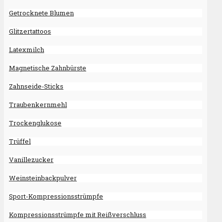
Getrocknete Blumen
Glitzertattoos
Latexmilch
Magnetische Zahnbürste
Zahnseide-Sticks
Traubenkernmehl
Trockenglukose
Trüffel
Vanillezucker
Weinsteinbackpulver
Sport-Kompressionsstrümpfe
Kompressionsstrümpfe mit Reißverschluss