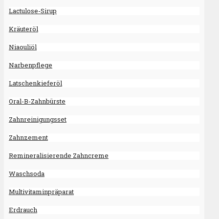
Lactulose-Sirup
Kräuteröl
Niaouliöl
Narbenpflege
Latschenkieferöl
Oral-B-Zahnbürste
Zahnreinigungsset
Zahnzement
Remineralisierende Zahncreme
Waschsoda
Multivitaminpräparat
Erdrauch