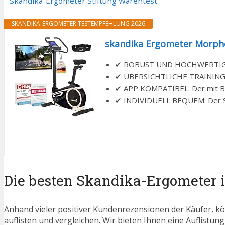
Skandika-Ergometer Stiftung Warentest
SKANDIKA-ERGOMETER TESTEMPFEHLUNG 2026
skandika Ergometer Morpheu
✔ ROBUST UND HOCHWERTIG: Da
✔ ÜBERSICHTLICHE TRAININGSDAT
✔ APP KOMPATIBEL: Der mit Blu
✔ INDIVIDUELL BEQUEM: Der Satt
Die besten Skandika-Ergometer 
Anhand vieler positiver Kundenrezensionen der Käufer, kö
auflisten und vergleichen. Wir bieten Ihnen eine Auflistung