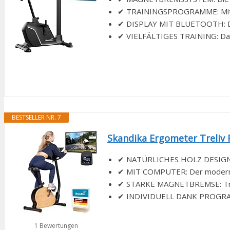
✔ TRAININGSPROGRAMME: Mit 1
✔ DISPLAY MIT BLUETOOTH: Die K
✔ VIELFÄLTIGES TRAINING: Das Cy
BESTSELLER NR. 7
Skandika Ergometer Treliv 
✔ NATÜRLICHES HOLZ DESIGN: M
✔ MIT COMPUTER: Der moderne T
✔ STARKE MAGNETBREMSE: Treli
✔ INDIVIDUELL DANK PROGRAMME
1 Bewertungen