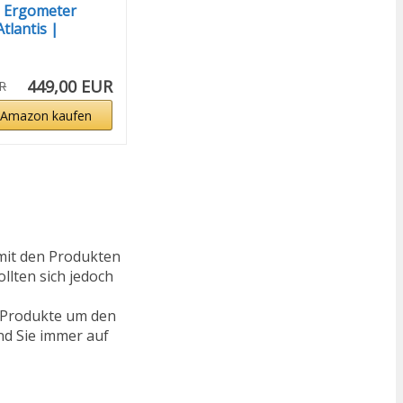
a Ergometer
tlantis |
er...
449,00 EUR
R
 Amazon kaufen
mit den Produkten
llten sich jedoch
e Produkte um den
nd Sie immer auf