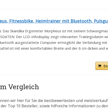
s, Fitnessbike, Heimtrainer mit Bluetooth, Pulsgur
s Skandika Ergometer Morpheus ist mit seinem Schwungmass
EN: Der LCD-Infodisplay zeigt relevanten Trainingsdaten wie 
etooth ausgestattete Computer ermöglicht die Verbindung mit 
el ist mit einer komfortablen Breite und der 6 cm dicken und we
Be
im Vergleich
nnen wir hier für Sie die bestbewertesten und meistverkau
 der Top 10 Besteller, sowie hilfreiche Informationen zu den