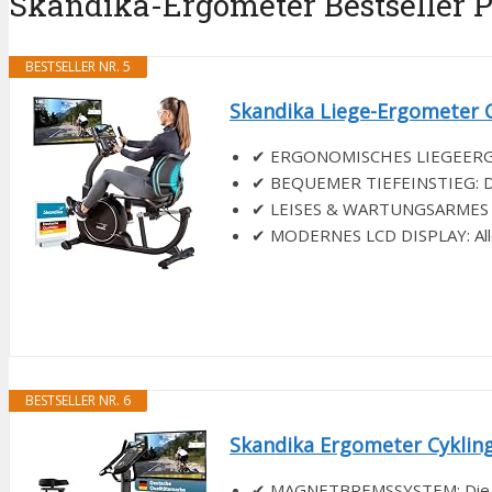
Skandika-Ergometer Bestseller Pl
BESTSELLER NR. 5
Skandika Liege-Ergometer C
✔ ERGONOMISCHES LIEGEERGOMET
✔ BEQUEMER TIEFEINSTIEG: Der 
✔ LEISES & WARTUNGSARMES MA
✔ MODERNES LCD DISPLAY: Alle w
BESTSELLER NR. 6
Skandika Ergometer Cykling
✔ MAGNETBREMSSYSTEM: Die Mag