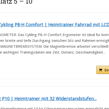
atz 5 – 10
ykling P8-H Comfort | Heimtrainer Fahrrad mit LCD.
ER: Das Cykling P8-H Comfort Ergometer ist ideal für komfo
breite und tiefe Durchgang zwischen Sitz und Rahmen ermöglic
GNETBREMSSYSTEM: Die Magnetbremse arbeitet verschleißfre
ichtigen Trainingsdaten wie Zeit, Distanz, Geschwindigkeit...
Be
 P10 | Heimtrainer mit 32 Widerstandstufen...
netbremse mit 10 kg Schwungmassensystem ermöglicht eine s