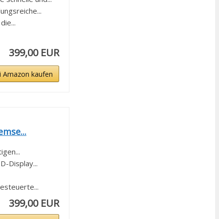
gsreiche...
ie...
399,00 EUR
i Amazon kaufen
mse...
gen...
-Display...
steuerte...
399,00 EUR