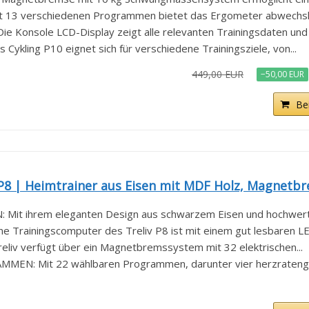
3 verschiedenen Programmen bietet das Ergometer abwechslun
onsole LCD-Display zeigt alle relevanten Trainingsdaten und d
kling P10 eignet sich für verschiedene Trainingsziele, von...
449,00 EUR
−50,00 EUR
Be
P8 | Heimtrainer aus Eisen mit MDF Holz, Magnetbre
it ihrem eleganten Design aus schwarzem Eisen und hochwerti
rainingscomputer des Treliv P8 ist mit einem gut lesbaren LED
v verfügt über ein Magnetbremssystem mit 32 elektrischen...
N: Mit 22 wählbaren Programmen, darunter vier herzratenge