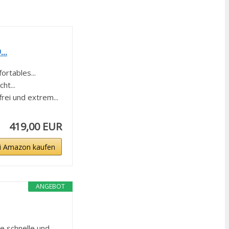
..
rtables...
ht...
i und extrem...
419,00 EUR
i Amazon kaufen
ANGEBOT
chnelle und...