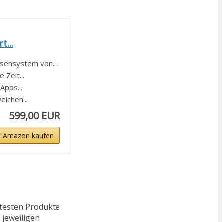
t...
ensystem von...
Zeit...
Apps...
ichen...
599,00 EUR
i Amazon kaufen
ftesten Produkte
 jeweiligen