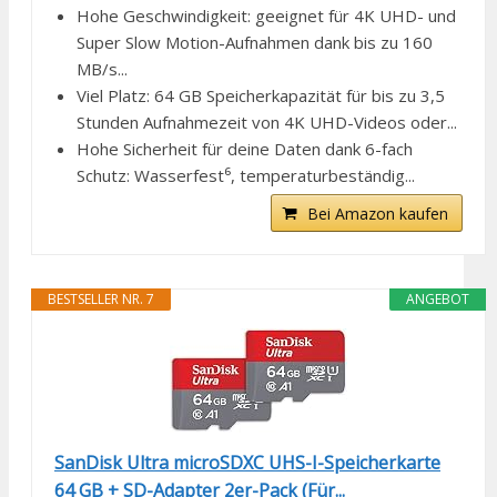
Hohe Geschwindigkeit: geeignet für 4K UHD- und
Super Slow Motion-Aufnahmen dank bis zu 160
MB/s...
Viel Platz: 64 GB Speicherkapazität für bis zu 3,5
Stunden Aufnahmezeit von 4K UHD-Videos oder...
Hohe Sicherheit für deine Daten dank 6-fach
Schutz: Wasserfest⁶, temperaturbeständig...
Bei Amazon kaufen
BESTSELLER NR. 7
ANGEBOT
SanDisk Ultra microSDXC UHS-I-Speicherkarte
64 GB + SD-Adapter 2er-Pack (Für...