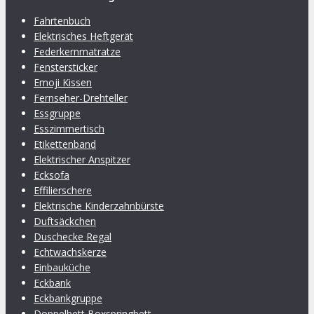
Fahrtenbuch
Elektrisches Heftgerät
Federkernmatratze
Fenstersticker
Emoji Kissen
Fernseher-Drehteller
Essgruppe
Esszimmertisch
Etikettenband
Elektrischer Anspitzer
Ecksofa
Effilierschere
Elektrische Kinderzahnbürste
Duftsäckchen
Duschecke Regal
Echtwachskerze
Einbauküche
Eckbank
Eckbankgruppe
Doppelbett Boxspringbett