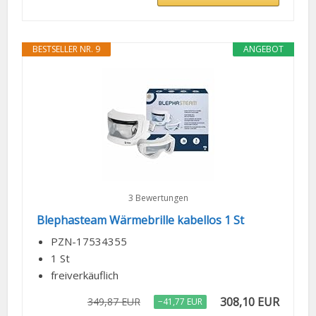
BESTSELLER NR. 9
ANGEBOT
3 Bewertungen
Blephasteam Wärmebrille kabellos 1 St
PZN-17534355
1 St
freiverkäuflich
308,10 EUR
349,87 EUR
−41,77 EUR