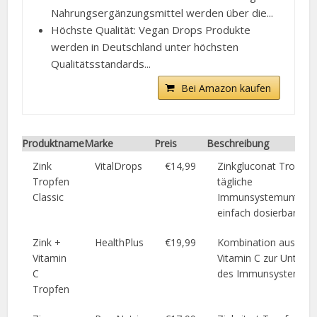
Nahrungsergänzungsmittel werden über die...
Höchste Qualität: Vegan Drops Produkte
werden in Deutschland unter höchsten
Qualitätsstandards...
Bei Amazon kaufen
Produktname
Marke
Preis
Beschreibung
Zink
VitalDrops
€14,99
Zinkgluconat Tropfen
Tropfen
tägliche
Classic
Immunsystemunterst
einfach dosierbar.
Zink +
HealthPlus
€19,99
Kombination aus Zin
Vitamin
Vitamin C zur Unterst
C
des Immunsystems.
Tropfen