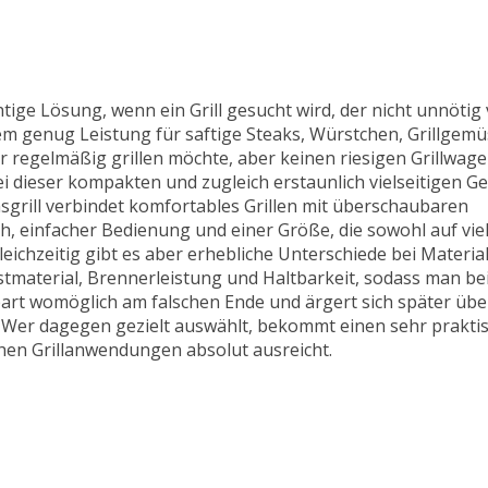
htige Lösung, wenn ein Grill gesucht wird, der nicht unnötig v
dem genug Leistung für saftige Steaks, Würstchen, Grillgemü
 regelmäßig grillen möchte, aber keinen riesigen Grillwagen
i dieser kompakten und zugleich erstaunlich vielseitigen Ge
asgrill verbindet komfortables Grillen mit überschaubaren
 einfacher Bedienung und einer Größe, die sowohl auf viel
eichzeitig gibt es aber erhebliche Unterschiede bei Material
Rostmaterial, Brennerleistung und Haltbarkeit, sodass man 
part womöglich am falschen Ende und ärgert sich später übe
Wer dagegen gezielt auswählt, bekommt einen sehr praktisc
chen Grillanwendungen absolut ausreicht.