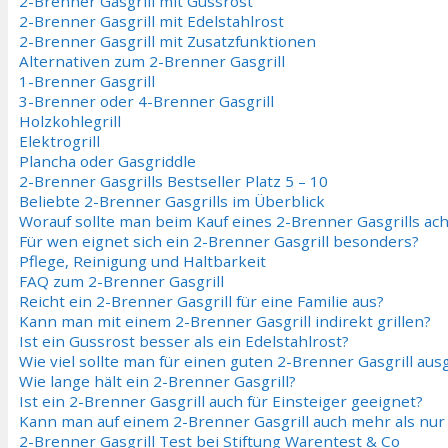
2-Brenner Gasgrill mit Gussrost
2-Brenner Gasgrill mit Edelstahlrost
2-Brenner Gasgrill mit Zusatzfunktionen
Alternativen zum 2-Brenner Gasgrill
1-Brenner Gasgrill
3-Brenner oder 4-Brenner Gasgrill
Holzkohlegrill
Elektrogrill
Plancha oder Gasgriddle
2-Brenner Gasgrills Bestseller Platz 5 – 10
Beliebte 2-Brenner Gasgrills im Überblick
Worauf sollte man beim Kauf eines 2-Brenner Gasgrills ac
Für wen eignet sich ein 2-Brenner Gasgrill besonders?
Pflege, Reinigung und Haltbarkeit
FAQ zum 2-Brenner Gasgrill
Reicht ein 2-Brenner Gasgrill für eine Familie aus?
Kann man mit einem 2-Brenner Gasgrill indirekt grillen?
Ist ein Gussrost besser als ein Edelstahlrost?
Wie viel sollte man für einen guten 2-Brenner Gasgrill au
Wie lange hält ein 2-Brenner Gasgrill?
Ist ein 2-Brenner Gasgrill auch für Einsteiger geeignet?
Kann man auf einem 2-Brenner Gasgrill auch mehr als nur F
2-Brenner Gasgrill Test bei Stiftung Warentest & Co