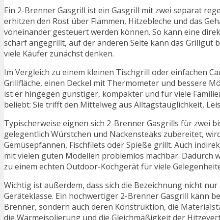
Ein 2-Brenner Gasgrill ist ein Gasgrill mit zwei separat r
erhitzen den Rost über Flammen, Hitzebleche und das Gehä
voneinander gesteuert werden können. So kann eine direkte
scharf angegrillt, auf der anderen Seite kann das Grillgut b
viele Käufer zunächst denken.
Im Vergleich zu einem kleinen Tischgrill oder einfachen Cam
Grillfläche, einen Deckel mit Thermometer und bessere Mö
ist er hingegen günstiger, kompakter und für viele Famil
beliebt: Sie trifft den Mittelweg aus Alltagstauglichkeit, L
Typischerweise eignen sich 2-Brenner Gasgrills für zwei bi
gelegentlich Würstchen und Nackensteaks zubereitet, wi
Gemüsepfannen, Fischfilets oder Spieße grillt. Auch indir
mit vielen guten Modellen problemlos machbar. Dadurch w
zu einem echten Outdoor-Kochgerät für viele Gelegenheit
Wichtig ist außerdem, dass sich die Bezeichnung nicht nur
Geräteklasse. Ein hochwertiger 2-Brenner Gasgrill kann bess
Brenner, sondern auch deren Konstruktion, die Materialstä
die Wärmeisolierung und die Gleichmäßigkeit der Hitzever