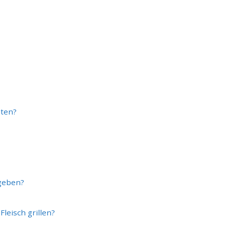
hten?
sgeben?
leisch grillen?