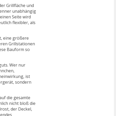
er Grillfläche und
Brenner unabhängig
einen Seite wird
lich flexibler, als
t, eine größere
ren Grillstationen
iese Bauform so
lguts. Wer nur
hnchen,
neinwirkung, ist
ergerät, sondern
 auf die gesamte
lich nicht bloß die
rost, der Deckel,
gendes