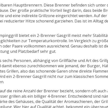
egelbaren Hauptbrennern. Diese Brenner befinden sich unter d
use. Der große praktische Vorteil liegt darin, dass beide 
 und eine indirekte Grillzone eingerichtet werden. Auf der 
ei reduzierter Hitze schonend garziehen. Das ist im Alltag deut
pinggrill bietet ein 2-Brenner Gasgrill meist mehr Stabilitä
glichkeiten zur Temperaturkontrolle. Im Vergleich zu größe
ien oder Paare vollkommen ausreichend. Genau deshalb ist d
eistung und Platzbedarf sehr gut.
s sechs Personen, abhängig von Grillfläche und Art des Gril
rd damit ebenso zurechtkommen wie jemand, der Burger, Hä
ektes Grillen, also das schonende Garen ohne direkte Flamme
ird ein 2-Brenner Gasgrill nicht nur zum klassischen Somm
en.
 auf die reine Anzahl der Brenner bezieht, sondern oft auch
er grillen als ein billiger 4-Brenner. Entscheidend sind näm
rke des Gehäuses, die Qualität der Aromaschienen, der Grill
teilung. Wer hier auf Qualität achtet, bekommt ein überzeu