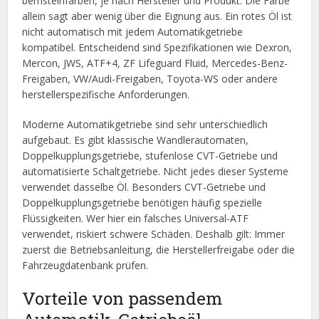
bernsteinfarben, je nach Hersteller und Produkt. Die Farbe
allein sagt aber wenig über die Eignung aus. Ein rotes Öl ist
nicht automatisch mit jedem Automatikgetriebe
kompatibel. Entscheidend sind Spezifikationen wie Dexron,
Mercon, JWS, ATF+4, ZF Lifeguard Fluid, Mercedes-Benz-
Freigaben, VW/Audi-Freigaben, Toyota-WS oder andere
herstellerspezifische Anforderungen.
Moderne Automatikgetriebe sind sehr unterschiedlich
aufgebaut. Es gibt klassische Wandlerautomaten,
Doppelkupplungsgetriebe, stufenlose CVT-Getriebe und
automatisierte Schaltgetriebe. Nicht jedes dieser Systeme
verwendet dasselbe Öl. Besonders CVT-Getriebe und
Doppelkupplungsgetriebe benötigen häufig spezielle
Flüssigkeiten. Wer hier ein falsches Universal-ATF
verwendet, riskiert schwere Schäden. Deshalb gilt: Immer
zuerst die Betriebsanleitung, die Herstellerfreigabe oder die
Fahrzeugdatenbank prüfen.
Vorteile von passendem