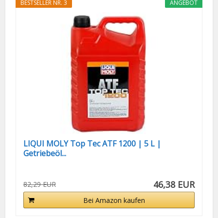
BESTSELLER NR. 3
ANGEBOT
LIQUI MOLY Top Tec ATF 1200 | 5 L |
Getriebeöl...
46,38 EUR
82,29 EUR
Bei Amazon kaufen