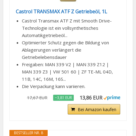
Castrol TRANSMAX ATF Z Getriebeöl, 1L
Castrol Transmax ATF Z mit Smooth Drive-
Technologie ist ein vollsynthetisches
Automatikgetriebeöl...
Optimierter Schutz gegen die Bildung von
Ablagerungen verlängert die
Getriebelebensdauer
Freigaben: MAN 339 V2 | MAN 339 Z12 |
MAN 339 Z3 | VW 501 60 | ZF TE-ML 04D,
11B, 14C, 16M, 16S...
Die Verpackung kann variieren.
13,86 EUR
17,67 EUR
−3,81 EUR
Bei Amazon kaufen
BESTSELLER NR. 8