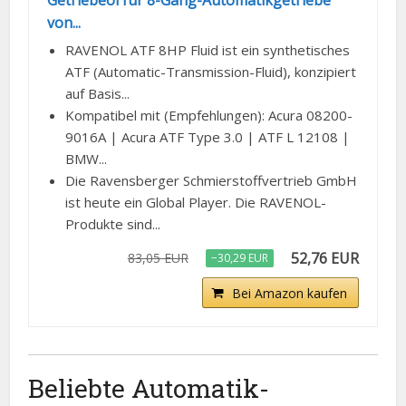
Getriebeöl für 8-Gang-Automatikgetriebe
von...
RAVENOL ATF 8HP Fluid ist ein synthetisches
ATF (Automatic-Transmission-Fluid), konzipiert
auf Basis...
Kompatibel mit (Empfehlungen): Acura 08200-
9016A | Acura ATF Type 3.0 | ATF L 12108 |
BMW...
Die Ravensberger Schmierstoffvertrieb GmbH
ist heute ein Global Player. Die RAVENOL-
Produkte sind...
52,76 EUR
83,05 EUR
−30,29 EUR
Bei Amazon kaufen
Beliebte Automatik-