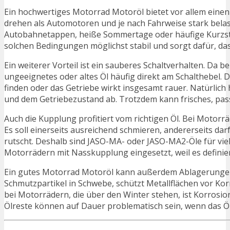
Ein hochwertiges Motorrad Motoröl bietet vor allem einen
drehen als Automotoren und je nach Fahrweise stark belas
Autobahnetappen, heiße Sommertage oder häufige Kurzstre
solchen Bedingungen möglichst stabil und sorgt dafür, das
Ein weiterer Vorteil ist ein sauberes Schaltverhalten. Da 
ungeeignetes oder altes Öl häufig direkt am Schalthebel. D
finden oder das Getriebe wirkt insgesamt rauer. Natürlic
und dem Getriebezustand ab. Trotzdem kann frisches, pas
Auch die Kupplung profitiert vom richtigen Öl. Bei Motor
Es soll einerseits ausreichend schmieren, andererseits da
rutscht. Deshalb sind JASO-MA- oder JASO-MA2-Öle für vi
Motorrädern mit Nasskupplung eingesetzt, weil es definier
Ein gutes Motorrad Motoröl kann außerdem Ablagerungen 
Schmutzpartikel in Schwebe, schützt Metallflächen vor Kor
bei Motorrädern, die über den Winter stehen, ist Korros
Ölreste können auf Dauer problematisch sein, wenn das Öl ü