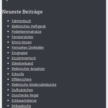
Neueste Beiträge
Fahrtenbuch
Elektrisches Heftgerät
Federkernmatratze
Fenstersticker
Emoji Kissen
Fernseher-Drehteller
Essgruppe
Esszimmertisch
Etikettenband
Elektrischer Anspitzer
Ecksofa
Effilierschere
Elektrische Kinderzahnbürste
Duftsäckchen
Duschecke Regal
Echtwachskerze
Einbauküche