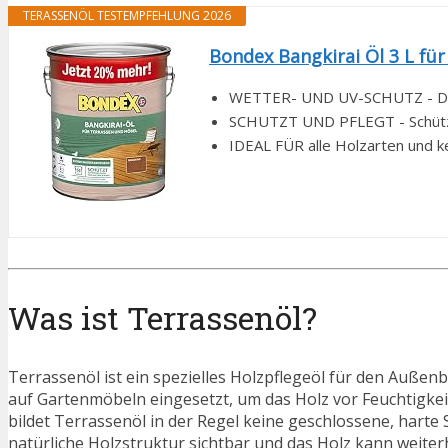
TERASSENÖL TESTEMPFEHLUNG 2026
Bondex Bangkirai Öl 3 L für
WETTER- UND UV-SCHUTZ - Das o
SCHUTZT UND PFLEGT - Schützt v
IDEAL FÜR alle Holzarten und ke
Was ist Terrassenöl?
Terrassenöl ist ein spezielles Holzpflegeöl für den Außen
auf Gartenmöbeln eingesetzt, um das Holz vor Feuchtigke
bildet Terrassenöl in der Regel keine geschlossene, harte S
natürliche Holzstruktur sichtbar und das Holz kann weiterh