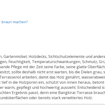
r braun machen?
sen, Gartenmöbel, Holzdecks, Sichtschutzelemente und ander
egen, Feuchtigkeit, Temperaturschwankungen, Schmutz, Gr
nde Pflege mit der Zeit seine Farbe, seine glatte Oberfläc
itzt, sollte deshalb nicht erst warten, bis die Dielen grau, 
 Terrassenöl arbeiten, damit das Holz genährt, wasserabwe
t tief in die Holzporen ein, schützt von innen heraus, beto
er warm, gepflegt und hochwertig aussieht. Entscheidend ist
hten Ergebnis passt, denn eine Bangkirai-Terrasse braucht
undoberflächen oder bereits stark verwittertes Holz.