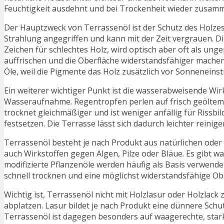
Feuchtigkeit ausdehnt und bei Trockenheit wieder zusamm
Der Hauptzweck von Terrassenöl ist der Schutz des Holzes
Strahlung angegriffen und kann mit der Zeit vergrauen. Di
Zeichen für schlechtes Holz, wird optisch aber oft als u
auffrischen und die Oberfläche widerstandsfähiger machen
Öle, weil die Pigmente das Holz zusätzlich vor Sonneneins
Ein weiterer wichtiger Punkt ist die wasserabweisende Wirk
Wasseraufnahme. Regentropfen perlen auf frisch geöltem H
trocknet gleichmäßiger und ist weniger anfällig für Rissb
festsetzen. Die Terrasse lässt sich dadurch leichter reinig
Terrassenöl besteht je nach Produkt aus natürlichen oder
auch Wirkstoffen gegen Algen, Pilze oder Bläue. Es gibt wa
modifizierte Pflanzenöle werden häufig als Basis verwendet
schnell trocknen und eine möglichst widerstandsfähige Ob
Wichtig ist, Terrassenöl nicht mit Holzlasur oder Holzlack
abplatzen. Lasur bildet je nach Produkt eine dünnere Schu
Terrassenöl ist dagegen besonders auf waagerechte, star