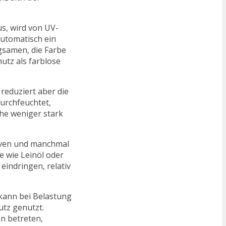
s, wird von UV-
automatisch ein
gsamen, die Farbe
utz als farblose
reduziert aber die
urchfeuchtet,
che weniger stark
tiven und manchmal
e wie Leinöl oder
eindringen, relativ
 kann bei Belastung
utz genutzt.
n betreten,