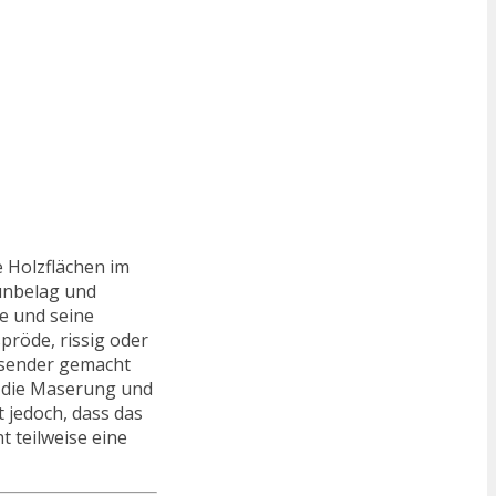
e Holzflächen im
ünbelag und
he und seine
spröde, rissig oder
isender gemacht
nt die Maserung und
 jedoch, dass das
 teilweise eine