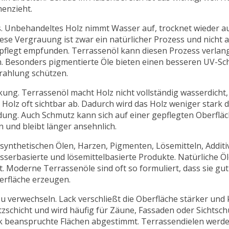
enzieht.
. Unbehandeltes Holz nimmt Wasser auf, trocknet wieder au
ese Vergrauung ist zwar ein natürlicher Prozess und nicht 
ngepflegt empfunden. Terrassenöl kann diesen Prozess verlan
. Besonders pigmentierte Öle bieten einen besseren UV-Sch
trahlung schützen.
ung. Terrassenöl macht Holz nicht vollständig wasserdicht, 
olz oft sichtbar ab. Dadurch wird das Holz weniger stark d
ildung. Auch Schmutz kann sich auf einer gepflegten Oberflä
en und bleibt länger ansehnlich.
 synthetischen Ölen, Harzen, Pigmenten, Lösemitteln, Addi
sserbasierte und lösemittelbasierte Produkte. Natürliche Öl
. Moderne Terrassenöle sind oft so formuliert, dass sie gut 
erfläche erzeugen.
 zu verwechseln. Lack verschließt die Oberfläche stärker und
tzschicht und wird häufig für Zäune, Fassaden oder Sichtsch
k beanspruchte Flächen abgestimmt. Terrassendielen werde