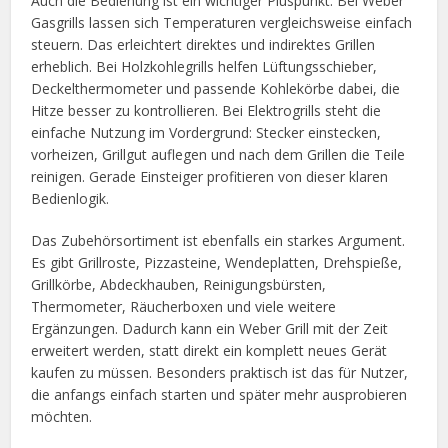
Auch die Bedienung ist ein wichtiger Pluspunkt. Bei Weber
Gasgrills lassen sich Temperaturen vergleichsweise einfach
steuern. Das erleichtert direktes und indirektes Grillen
erheblich. Bei Holzkohlegrills helfen Lüftungsschieber,
Deckelthermometer und passende Kohlekörbe dabei, die
Hitze besser zu kontrollieren. Bei Elektrogrills steht die
einfache Nutzung im Vordergrund: Stecker einstecken,
vorheizen, Grillgut auflegen und nach dem Grillen die Teile
reinigen. Gerade Einsteiger profitieren von dieser klaren
Bedienlogik.
Das Zubehörsortiment ist ebenfalls ein starkes Argument.
Es gibt Grillroste, Pizzasteine, Wendeplatten, Drehspieße,
Grillkörbe, Abdeckhauben, Reinigungsbürsten,
Thermometer, Räucherboxen und viele weitere
Ergänzungen. Dadurch kann ein Weber Grill mit der Zeit
erweitert werden, statt direkt ein komplett neues Gerät
kaufen zu müssen. Besonders praktisch ist das für Nutzer,
die anfangs einfach starten und später mehr ausprobieren
möchten.