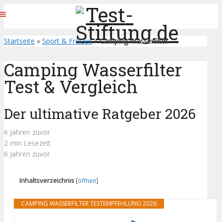
Startseite
»
Sport & Freizeit
»
Camping Wasserfilter
Camping Wasserfilter
Test & Vergleich
Der ultimative Ratgeber 2026
6 Jahren zuvor
2 min Lesezeit
6 Jahren zuvor
Inhaltsverzeichnis
[
öffnen
]
CAMPING WASSERFILTER TESTEMPFEHLUNG 2026