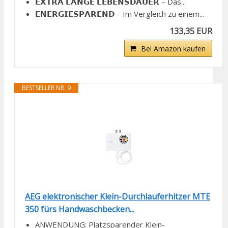
𝗘𝗫𝗧𝗥𝗔 𝗟𝗔𝗡𝗚𝗘 𝗟𝗘𝗕𝗘𝗡𝗦𝗗𝗔𝗨𝗘𝗥 – Das...
𝗘𝗡𝗘𝗥𝗚𝗜𝗘𝗦𝗣𝗔𝗥𝗘𝗡𝗗 – Im Vergleich zu einem...
133,35 EUR
Bei Amazon kaufen
BESTSELLER NR. 9
AEG elektronischer Klein-Durchlauferhitzer MTE
350 fürs Handwaschbecken...
ANWENDUNG: Platzsparender Klein-