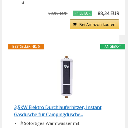
ist...
88,34 EUR
92,99 EUR
−4,65 EUR
Bei Amazon kaufen
BESTSELLER NR. 6
ANGEBOT
3,5KW Elektro Durchlauferhitzer, Instant
Gasdusche für Campingdusche...
🚿Sofortiges Warmwasser mit