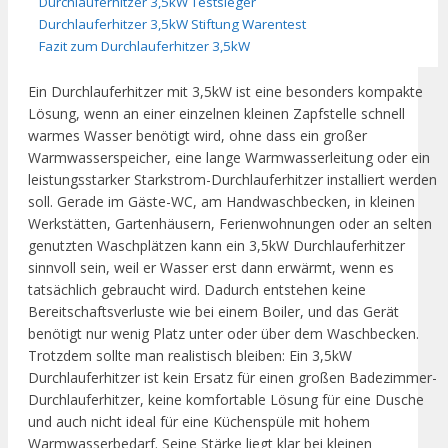
Durchlauferhitzer 3,5kW Testsieger
Durchlauferhitzer 3,5kW Stiftung Warentest
Fazit zum Durchlauferhitzer 3,5kW
Ein Durchlauferhitzer mit 3,5kW ist eine besonders kompakte
Lösung, wenn an einer einzelnen kleinen Zapfstelle schnell
warmes Wasser benötigt wird, ohne dass ein großer
Warmwasserspeicher, eine lange Warmwasserleitung oder ein
leistungsstarker Starkstrom-Durchlauferhitzer installiert werden
soll. Gerade im Gäste-WC, am Handwaschbecken, in kleinen
Werkstätten, Gartenhäusern, Ferienwohnungen oder an selten
genutzten Waschplätzen kann ein 3,5kW Durchlauferhitzer
sinnvoll sein, weil er Wasser erst dann erwärmt, wenn es
tatsächlich gebraucht wird. Dadurch entstehen keine
Bereitschaftsverluste wie bei einem Boiler, und das Gerät
benötigt nur wenig Platz unter oder über dem Waschbecken.
Trotzdem sollte man realistisch bleiben: Ein 3,5kW
Durchlauferhitzer ist kein Ersatz für einen großen Badezimmer-
Durchlauferhitzer, keine komfortable Lösung für eine Dusche
und auch nicht ideal für eine Küchenspüle mit hohem
Warmwasserbedarf. Seine Stärke liegt klar bei kleinen