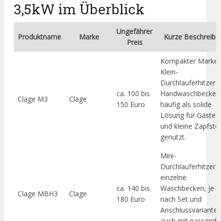
3,5kW im Überblick
Ungefährer
Produktname
Marke
Kurze Beschreibu
Preis
Kompakter Marken
Klein-
Durchlauferhitzer f
ca. 100 bis
Handwaschbecken
Clage M3
Clage
150 Euro
häufig als solide
Lösung für Gäste
und kleine Zapfstel
genutzt.
Mini-
Durchlauferhitzer f
einzelne
ca. 140 bis
Waschbecken, je
Clage MBH3
Clage
180 Euro
nach Set und
Anschlussvariante
auch mit passend