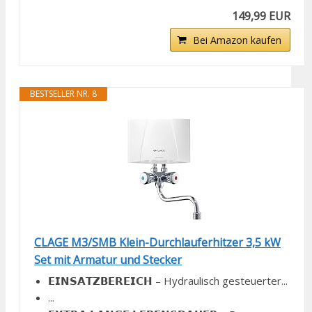
149,99 EUR
Bei Amazon kaufen
BESTSELLER NR. 8
CLAGE M3/SMB Klein-Durchlauferhitzer 3,5 kW
Set mit Armatur und Stecker
𝗘𝗜𝗡𝗦𝗔𝗧𝗭𝗕𝗘𝗥𝗘𝗜𝗖𝗛 – Hydraulisch gesteuerter...
...