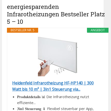
energiesparenden
Infrarotheizungen Bestseller Platz
5 – 10
BESTSELLER NR. 5
ANGEBOT
Heidenfeld Infrarotheizung HF-HP140 | 300
Watt bis 10 m² | 3in1 Steuerung via...
𝐏𝐫𝐨𝐝𝐮𝐤𝐭𝐝𝐞𝐭𝐚𝐢𝐥𝐬 📊 Die Infrarotheizung nutzt
effiziente...
𝟑𝐢𝐧𝟏 𝐒𝐭𝐞𝐮𝐞𝐫𝐮𝐧𝐠 📱 Flexibel steuerbar per App,