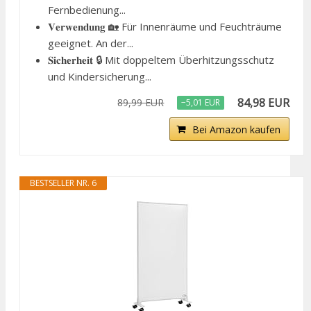
Fernbedienung...
𝐕𝐞𝐫𝐰𝐞𝐧𝐝𝐮𝐧𝐠 🏡 Für Innenräume und Feuchträume
geeignet. An der...
𝐒𝐢𝐜𝐡𝐞𝐫𝐡𝐞𝐢𝐭 🔒 Mit doppeltem Überhitzungsschutz
und Kindersicherung...
84,98 EUR
89,99 EUR
−5,01 EUR
Bei Amazon kaufen
BESTSELLER NR. 6