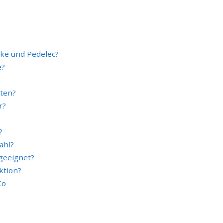
ike und Pedelec?
e?
sten?
r?
?
ahl?
 geeignet?
ktion?
Co