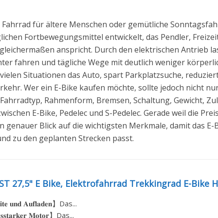
ein Fahrrad für ältere Menschen oder gemütliche Sonntagsfah
lichen Fortbewegungsmittel entwickelt, das Pendler, Freizeit
eichermaßen anspricht. Durch den elektrischen Antrieb las
ter fahren und tägliche Wege mit deutlich weniger körperli
in vielen Situationen das Auto, spart Parkplatzsuche, reduzi
ehr. Wer ein E-Bike kaufen möchte, sollte jedoch nicht nu
Fahrradtyp, Rahmenform, Bremsen, Schaltung, Gewicht, Zula
ischen E-Bike, Pedelec und S-Pedelec. Gerade weil die Prei
 ein genauer Blick auf die wichtigsten Merkmale, damit das E
und zu den geplanten Strecken passt.
 ST 27,5" E Bike, Elektrofahrrad Trekkingrad E-Bike 
𝐢𝐭𝐞 𝐮𝐧𝐝 𝐀𝐮𝐟𝐥𝐚𝐝𝐞𝐧】Das...
𝐬𝐬𝐭𝐚𝐫𝐤𝐞𝐫 𝐌𝐨𝐭𝐨𝐫】Das...