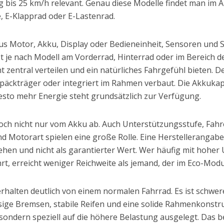
bis 25 km/h relevant. Genau diese Modelle findet man im All
, E-Klapprad oder E-Lastenrad.
us Motor, Akku, Display oder Bedieneinheit, Sensoren und
t je nach Modell am Vorderrad, Hinterrad oder im Bereich d
t zentral verteilen und ein natürliches Fahrgefühl bieten. De
äckträger oder integriert im Rahmen verbaut. Die Akkukap
desto mehr Energie steht grundsätzlich zur Verfügung.
doch nicht nur vom Akku ab. Auch Unterstützungsstufe, Fahr
d Motorart spielen eine große Rolle. Eine Herstellerangabe
ehen und nicht als garantierter Wert. Wer häufig mit hohe
, erreicht weniger Reichweite als jemand, der im Eco-Modu
erhalten deutlich von einem normalen Fahrrad. Es ist schwere
ge Bremsen, stabile Reifen und eine solide Rahmenkonstruk
sondern speziell auf die höhere Belastung ausgelegt. Das b