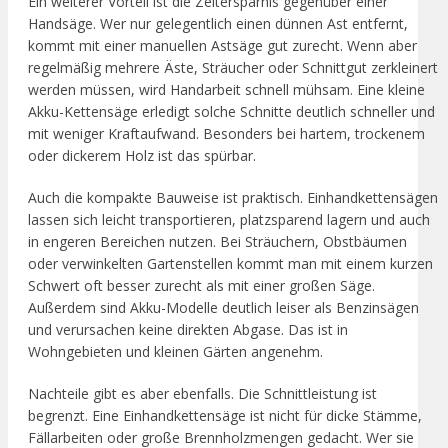
Ein weiterer Vorteil ist die Zeitersparnis gegenüber einer
Handsäge. Wer nur gelegentlich einen dünnen Ast entfernt,
kommt mit einer manuellen Astsäge gut zurecht. Wenn aber
regelmäßig mehrere Äste, Sträucher oder Schnittgut zerkleinert
werden müssen, wird Handarbeit schnell mühsam. Eine kleine
Akku-Kettensäge erledigt solche Schnitte deutlich schneller und
mit weniger Kraftaufwand. Besonders bei hartem, trockenem
oder dickerem Holz ist das spürbar.
Auch die kompakte Bauweise ist praktisch. Einhandkettensägen
lassen sich leicht transportieren, platzsparend lagern und auch
in engeren Bereichen nutzen. Bei Sträuchern, Obstbäumen
oder verwinkelten Gartenstellen kommt man mit einem kurzen
Schwert oft besser zurecht als mit einer großen Säge.
Außerdem sind Akku-Modelle deutlich leiser als Benzinsägen
und verursachen keine direkten Abgase. Das ist in
Wohngebieten und kleinen Gärten angenehm.
Nachteile gibt es aber ebenfalls. Die Schnittleistung ist
begrenzt. Eine Einhandkettensäge ist nicht für dicke Stämme,
Fällarbeiten oder große Brennholzmengen gedacht. Wer sie