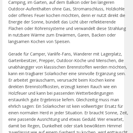
Camping, im Garten, auf dem Balkon oder bei längeren
Outdoor-Aufenthalten ohne Gas, Stromanschluss, Holzkohle
oder offenes Feuer kochen möchten, denn er nutzt direkt die
Energie der Sonne, bündelt das Licht über reflektierende
Flächen oder Röhrensysteme und verwandelt diese Strahlung
in nutzbare Wärme zum Erwärmen, Garen, Backen oder
langsamen Kochen von Speisen.
Gerade für Camper, Vanlife-Fans, Wanderer mit Lagerplatz,
Gartenbesitzer, Prepper, Outdoor-Köche und Menschen, die
unabhängiger von klassischen Brennstoffen werden möchten,
kann ein tragbarer Solarkocher eine sinnvolle Ergänzung sein.
Er arbeitet geräuscharm, verursacht beim Kochen keine
direkten Brennstoffkosten, erzeugt keinen Rauch wie ein
Holzfeuer und kann bei passenden Wetterbedingungen
erstaunlich gute Ergebnisse liefern. Gleichzeitig muss man
ehrlich sagen: Ein Solarkocher ist kein vollwertiger Ersatz für
einen normalen Herd in jeder Situation. Er braucht Sonne, Zeit,
eine passende Ausrichtung und etwas Geduld. Wer erwartet,
damit bei Regen, Dunkelheit oder stark bewölktem Himmel
zuverlässig wie auf einem Gasherd zu kochen, wird enttäuscht