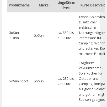
Ungefährer
Produktname
Marke
Kurze Beschreib
Preis
Hybrid-Solarofen 
zusätzlicher
elektrischer
GoSun
ca. 350 bis
Nutzungsmöglichk
GoSun
Fusion
600 Euro
interessant für
Camping, Wohnmo
und autarkes Koc
mit mehr Flexibilit
Tragbarer
Vakuumröhren-
Solarkocher für
ca. 230 bis
Outdoor und
GoSun Sport
GoSun
280 Euro
Camping, kompak
als große Solaröf
und gut für längli
Speisen geeignet.