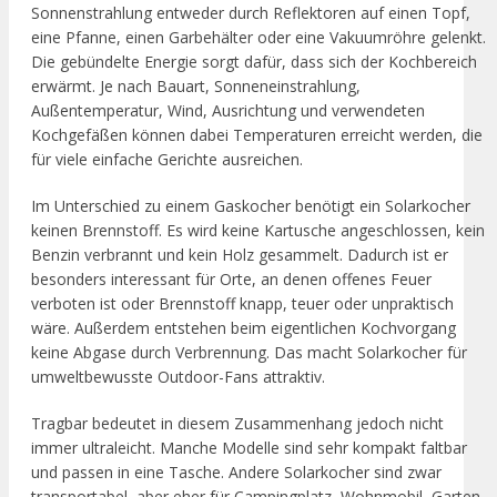
Sonnenstrahlung entweder durch Reflektoren auf einen Topf,
eine Pfanne, einen Garbehälter oder eine Vakuumröhre gelenkt.
Die gebündelte Energie sorgt dafür, dass sich der Kochbereich
erwärmt. Je nach Bauart, Sonneneinstrahlung,
Außentemperatur, Wind, Ausrichtung und verwendeten
Kochgefäßen können dabei Temperaturen erreicht werden, die
für viele einfache Gerichte ausreichen.
Im Unterschied zu einem Gaskocher benötigt ein Solarkocher
keinen Brennstoff. Es wird keine Kartusche angeschlossen, kein
Benzin verbrannt und kein Holz gesammelt. Dadurch ist er
besonders interessant für Orte, an denen offenes Feuer
verboten ist oder Brennstoff knapp, teuer oder unpraktisch
wäre. Außerdem entstehen beim eigentlichen Kochvorgang
keine Abgase durch Verbrennung. Das macht Solarkocher für
umweltbewusste Outdoor-Fans attraktiv.
Tragbar bedeutet in diesem Zusammenhang jedoch nicht
immer ultraleicht. Manche Modelle sind sehr kompakt faltbar
und passen in eine Tasche. Andere Solarkocher sind zwar
transportabel, aber eher für Campingplatz, Wohnmobil, Garten