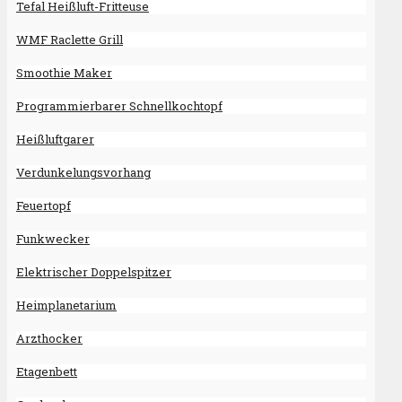
Tefal Heißluft-Fritteuse
WMF Raclette Grill
Smoothie Maker
Programmierbarer Schnellkochtopf
Heißluftgarer
Verdunkelungsvorhang
Feuertopf
Funkwecker
Elektrischer Doppelspitzer
Heimplanetarium
Arzthocker
Etagenbett