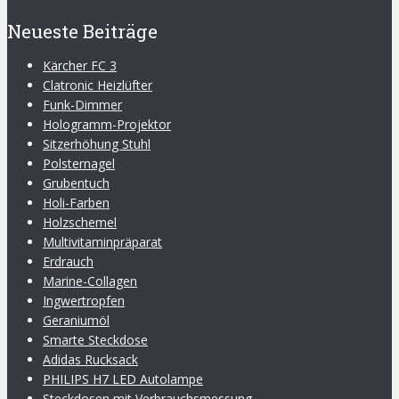
Neueste Beiträge
Kärcher FC 3
Clatronic Heizlüfter
Funk-Dimmer
Hologramm-Projektor
Sitzerhöhung Stuhl
Polsternagel
Grubentuch
Holi-Farben
Holzschemel
Multivitaminpräparat
Erdrauch
Marine-Collagen
Ingwertropfen
Geraniumöl
Smarte Steckdose
Adidas Rucksack
PHILIPS H7 LED Autolampe
Steckdosen mit Verbrauchsmessung