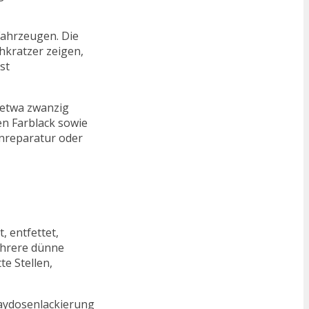
 Fahrzeugen. Die
hkratzer zeigen,
st
s etwa zwanzig
en Farblack sowie
enreparatur oder
, entfettet,
ehrere dünne
e Stellen,
praydosenlackierung