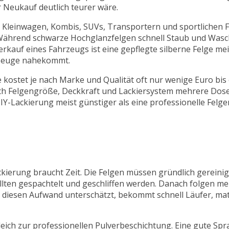
 Neukauf deutlich teurer wäre.
st zu Kleinwagen, Kombis, SUVs, Transportern und sportlichen
g. Während schwarze Hochglanzfelgen schnell Staub und Wasc
rkauf eines Fahrzeugs ist eine gepflegte silberne Felge mei
hrzeuge nahekommt.
se kostet je nach Marke und Qualität oft nur wenige Euro bi
ach Felgengröße, Deckkraft und Lackiersystem mehrere Dos
DIY-Lackierung meist günstiger als eine professionelle Felg
ckierung braucht Zeit. Die Felgen müssen gründlich gereinigt
llten gespachtelt und geschliffen werden. Danach folgen m
diesen Aufwand unterschätzt, bekommt schnell Läufer, matt
rgleich zur professionellen Pulverbeschichtung. Eine gute S