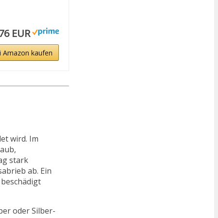
,76 EUR
i Amazon kaufen
et wird. Im
taub,
ag stark
abrieb ab. Ein
 beschädigt
lber oder Silber-