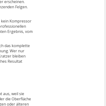
rer erscheinen.
änzenden Felgen.
nd kein Kompressor
professionellen
chten Ergebnis, vom
rch das komplette
knung. Wer nur
ratzer bleiben
ches Resultat
 aus, weil sie
der die Oberfläche
lgen oder älteren