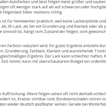
ast allen Autofarben und lässt Felgen meist größer und saube
Felgen oft weniger stark auf als auf schwarzen oder hochgl
t Felgenlack Silber meistens richtig.
s ist für Heimwerker praktisch, weil keine Lackierpistole u
, als 2K-Lack, als Set mit Grundierung und Klarlack oder als 
nte sinnvoll ist, hängt vom Zustand der Felgen, vom gewüns
baren Farbton reduziert wird. Ein gutes Ergebnis entsteht du
en, Grundierung, Farblack, Klarlack und ausreichende Troc
ngleichmäßiges Ergebnis. Der Lack kann schlechter haften, K
en Zeit nimmt, kann mit überschaubarem Budget ein ordentli
 Auffrischung. Ältere Felgen sehen oft nicht deshalb schlecht
ndert ist, Kratzer sichtbar sind, Bordsteinschäden stören o
lgen wieder deutlich gepflegter wirken. Gerade bei Winterfe