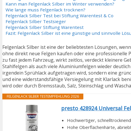
Kann man Felgenlack Silber im Winter verwenden?
Wie lange muss Felgenlack trocknen?
Felgenlack Silber Test bei Stiftung Warentest & Co
Felgenlack Silber Testsieger
Felgenlack Silber Stiftung Warentest
Fazit: Felgenlack Silber ist eine günstige und sinnvolle L
Felgenlack Silber ist eine der beliebtesten Lösungen, wen
ohne direkt neue Felgen kaufen oder eine professionelle 
zu fast jedem Fahrzeug, wirkt zeitlos, verdeckt kleinere 
Stahlfelgen als auch viele Aluminiumfelgen wieder deutlich
irgendein Sprühlack aufgetragen wird, sondern eine gründ
und eine widerstandsfähige Versiegelung mit Klarlack benö
wird oder durch Bremsstaub, Salz, Steinschlag und Waschan
FELGENLACK SILBER TESTEMPFEHLUNG 2026
presto 428924 Universal Fe
Hochwertiger, schnelltrocknen
Hohe Oberflächenhärte, abrieb