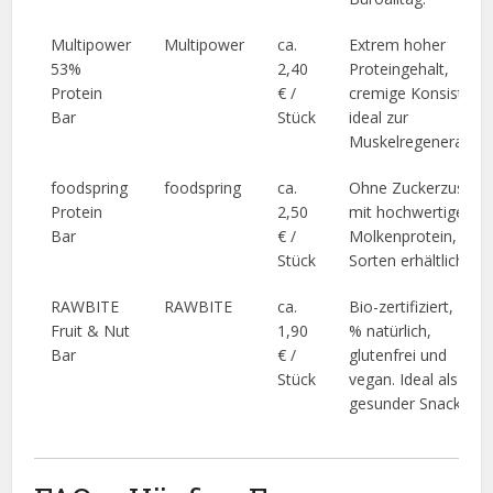
Multipower
Multipower
ca.
Extrem hoher
53%
2,40
Proteingehalt,
Protein
€ /
cremige Konsistenz
Bar
Stück
ideal zur
Muskelregeneration
foodspring
foodspring
ca.
Ohne Zuckerzusatz,
Protein
2,50
mit hochwertigem
Bar
€ /
Molkenprotein, viel
Stück
Sorten erhältlich.
RAWBITE
RAWBITE
ca.
Bio-zertifiziert, 100
Fruit & Nut
1,90
% natürlich,
Bar
€ /
glutenfrei und
Stück
vegan. Ideal als
gesunder Snack.