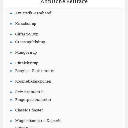
Ähnliche Beiträge
Antistatik-Armband
Kirschsirup
Giffard-Sirup
Granatapfelsirup
Mangosirup
Pfirsichsirup
Babyliss-Barttrimmer
Kosmetiktäschchen
Reizstromgerät
Fingerpulsoximeter
Classic Pflaster
Magnesiumcitrat Kapseln