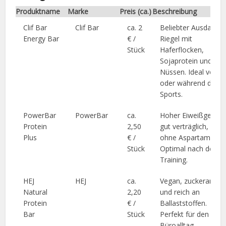
Produktname
Marke
Preis (ca.)
Beschreibung
Clif Bar
Clif Bar
ca. 2
Beliebter Ausdauer-
Energy Bar
€ /
Riegel mit
Stück
Haferflocken,
Sojaprotein und
Nüssen. Ideal vor
oder während des
Sports.
PowerBar
PowerBar
ca.
Hoher Eiweißgehalt,
Protein
2,50
gut verträglich,
Plus
€ /
ohne Aspartam.
Stück
Optimal nach dem
Training.
HEJ
HEJ
ca.
Vegan, zuckerarm
Natural
2,20
und reich an
Protein
€ /
Ballaststoffen.
Bar
Stück
Perfekt für den
Büroalltag.