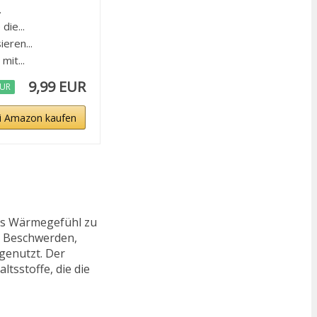
.
ie...
eren...
it...
9,99 EUR
EUR
i Amazon kaufen
des Wärmegefühl zu
n Beschwerden,
genutzt. Der
tsstoffe, die die