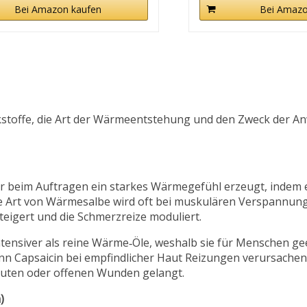
Bei Amazon kaufen
Bei Amazo
kstoffe, die Art der Wärmeentstehung und den Zweck der A
 der beim Auftragen ein starkes Wärmegefühl erzeugt, indem 
ese Art von Wärmesalbe wird oft bei muskulären Verspannu
teigert und die Schmerzreize moduliert.
ntensiver als reine Wärme‑Öle, weshalb sie für Menschen gee
nn Capsaicin bei empfindlicher Haut Reizungen verursachen,
häuten oder offenen Wunden gelangt.
)