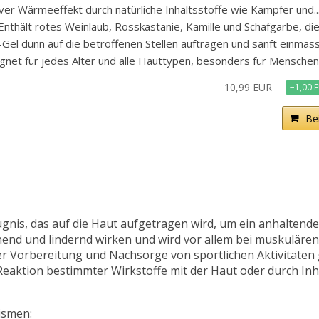
 Wärmeeffekt durch natürliche Inhaltsstoffe wie Kampfer und..
lt rotes Weinlaub, Rosskastanie, Kamille und Schafgarbe, die d
dünn auf die betroffenen Stellen auftragen und sanft einmassi
t für jedes Alter und alle Hauttypen, besonders für Menschen m
10,99 EUR
−1,00 
Be
ugnis, das auf die Haut aufgetragen wird, um ein anhalten
nd und lindernd wirken und wird vor allem bei muskuläre
r Vorbereitung und Nachsorge von sportlichen Aktivitäten 
eaktion bestimmter Wirkstoffe mit der Haut oder durch Inhal
ismen: