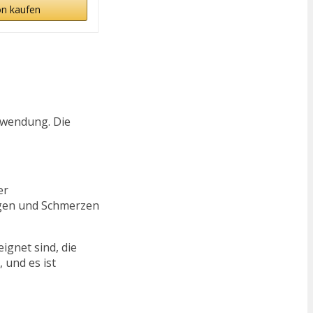
n kaufen
nwendung. Die
er
ngen und Schmerzen
ignet sind, die
 und es ist