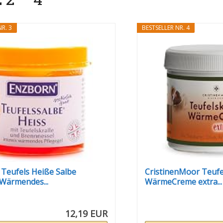
R. 3
BESTSELLER NR. 4
Teufels Heiße Salbe
CristinenMoor Teufe
 Wärmendes...
WärmeCreme extra...
12,19 EUR