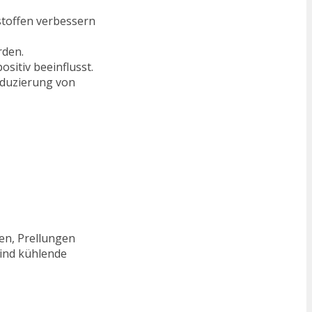
stoffen verbessern
rden.
sitiv beeinflusst.
eduzierung von
en, Prellungen
sind kühlende