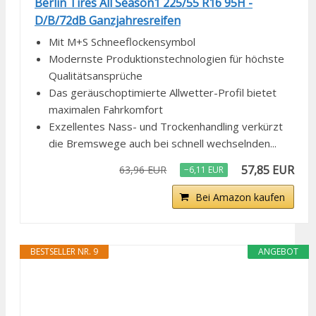
Berlin Tires All Season1 225/55 R16 95H -
D/B/72dB Ganzjahresreifen
Mit M+S Schneeflockensymbol
Modernste Produktionstechnologien für höchste
Qualitätsansprüche
Das geräuschoptimierte Allwetter-Profil bietet
maximalen Fahrkomfort
Exzellentes Nass- und Trockenhandling verkürzt
die Bremswege auch bei schnell wechselnden...
57,85 EUR
63,96 EUR
−6,11 EUR
Bei Amazon kaufen
BESTSELLER NR. 9
ANGEBOT