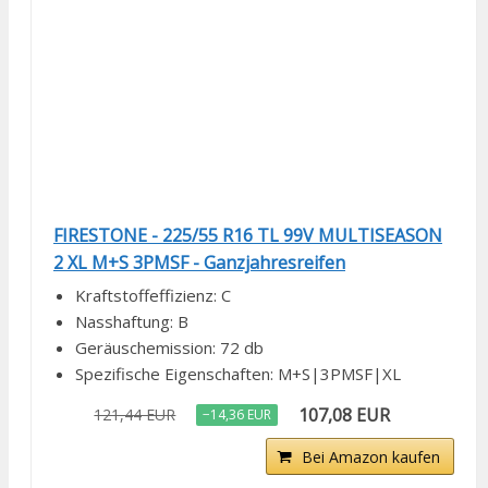
FIRESTONE - 225/55 R16 TL 99V MULTISEASON
2 XL M+S 3PMSF - Ganzjahresreifen
Kraftstoffeffizienz: C
Nasshaftung: B
Geräuschemission: 72 db
Spezifische Eigenschaften: M+S|3PMSF|XL
107,08 EUR
121,44 EUR
−14,36 EUR
Bei Amazon kaufen