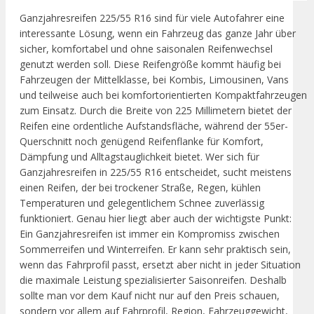
Ganzjahresreifen 225/55 R16 sind für viele Autofahrer eine
interessante Lösung, wenn ein Fahrzeug das ganze Jahr über
sicher, komfortabel und ohne saisonalen Reifenwechsel
genutzt werden soll. Diese Reifengröße kommt häufig bei
Fahrzeugen der Mittelklasse, bei Kombis, Limousinen, Vans
und teilweise auch bei komfortorientierten Kompaktfahrzeugen
zum Einsatz. Durch die Breite von 225 Millimetern bietet der
Reifen eine ordentliche Aufstandsfläche, während der 55er-
Querschnitt noch genügend Reifenflanke für Komfort,
Dämpfung und Alltagstauglichkeit bietet. Wer sich für
Ganzjahresreifen in 225/55 R16 entscheidet, sucht meistens
einen Reifen, der bei trockener Straße, Regen, kühlen
Temperaturen und gelegentlichem Schnee zuverlässig
funktioniert. Genau hier liegt aber auch der wichtigste Punkt:
Ein Ganzjahresreifen ist immer ein Kompromiss zwischen
Sommerreifen und Winterreifen. Er kann sehr praktisch sein,
wenn das Fahrprofil passt, ersetzt aber nicht in jeder Situation
die maximale Leistung spezialisierter Saisonreifen. Deshalb
sollte man vor dem Kauf nicht nur auf den Preis schauen,
sondern vor allem auf Fahrprofil, Region, Fahrzeuggewicht,