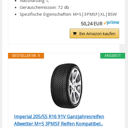
Nasshaftung: C
Geräuschemission: 72 db
Spezifische Eigenschaften: M+S|3PMSF|XL|BSW
50,24 EUR
Bei Amazon kaufen
BESTSELLER NR. 9
ANGEBOT
Imperial 205/55 R16 91V Ganzjahresreifen
Allwetter M+S 3PMSF Reifen Kompatibel...