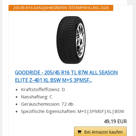
205/45-R16-GANZJAHRESREIFEN TESTEMPFEHLUNG 2026
GOODRIDE - 205/45 R16 TL 87W ALL SEASON
ELITE Z-401 XL BSW M+S 3PMSF...
Kraftstoffeffizienz: D
Nasshaftung: C
Geräuschemission: 72 db
Spezifische Eigenschaften: M+S|3PMSF|XL|BSW
49,19 EUR
Bei Amazon kaufen