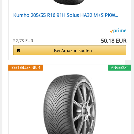
Kumho 205/55 R16 91H Solus HA32 M+S PKW...
50,18 EUR
52,78 EUR
Bei Amazon kaufen
BESTSELLER NR. 4
ANGEBOT