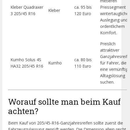
mittleren
Kleber Quadraxer
ca. 95 bis
Preissegment m
Kleber
3 205/45 R16
120 Euro
wintertauglicher
Auslegung und
ordentlichem
Komfort.
Preislich
attraktiver
Ganzjahresreif
Kumho Solus 4S
ca. 80 bis
Kumho
für Fahrer, die
HA32 205/45 R16
110 Euro
eine vernünftig
Alltagslösung
suchen.
Worauf sollte man beim Kauf
achten?
Beim Kauf von 205/45-R16-Ganzjahresreifen sollte zuerst die
Fahrzeugzulassung geprüft werden. Die Dimension allein reicht