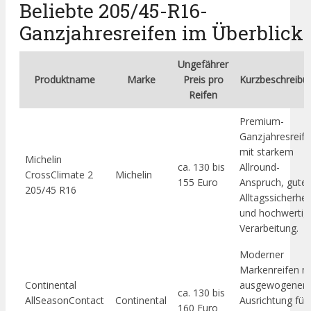
Beliebte 205/45-R16-
Ganzjahresreifen im Überblick
Ungefährer
Produktname
Marke
Preis pro
Kurzbeschreibu
Reifen
Premium-
Ganzjahresreif
mit starkem
Michelin
ca. 130 bis
Allround-
CrossClimate 2
Michelin
155 Euro
Anspruch, guter
205/45 R16
Alltagssicherhei
und hochwertig
Verarbeitung.
Moderner
Markenreifen m
Continental
ausgewogener
ca. 130 bis
AllSeasonContact
Continental
Ausrichtung für
160 Euro