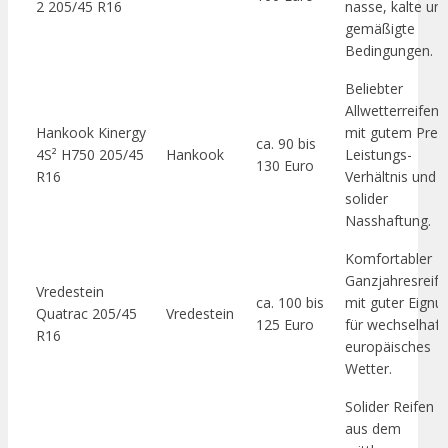
2 205/45 R16
nasse, kalte un
gemäßigte
Bedingungen.
Beliebter
Allwetterreifen
Hankook Kinergy
mit gutem Preis
ca. 90 bis
4S² H750 205/45
Hankook
Leistungs-
130 Euro
R16
Verhältnis und
solider
Nasshaftung.
Komfortabler
Ganzjahresreif
Vredestein
ca. 100 bis
mit guter Eignu
Quatrac 205/45
Vredestein
125 Euro
für wechselhaft
R16
europäisches
Wetter.
Solider Reifen
aus dem