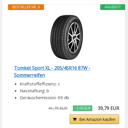
BESTSELLER NR. 6
ANGEBOT
Tomket Sport XL - 205/45R16 87W -
Sommerreifen
Kraftstoffeffizienz: c
Nasshaftung: b
Geräuschemission: 69 db
39,79 EUR
41,79 EUR
−2,00 EUR
Bei Amazon kaufen