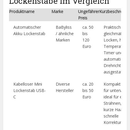
Lockenstäbe im Vergleich
Produktname
Marke
Ungefährer
Kurzbeschreibu
Preis
Automatischer
BaByliss
ca. 50
Praktisch für
Akku Lockenstab
/ ähnliche
bis
gleichmäßige
Marken
120
Locken, häufi
Euro
Temperaturst
Timer und
automatische
Drehrichtung
ausgestattet.
Kabelloser Mini
Diverse
ca. 20
Kompakte Lö
Lockenstab USB-
Hersteller
bis 50
für unterwegs
C
Euro
ideal für einz
Strähnen, Pon
kurze Haare 
schnelle
Korrekturen.