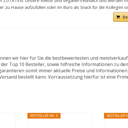
TATEN. Unsere Kekse sind veganerfreundlich und werden mit
zu Hause aufzufüllen oder im Büro als Snack für die Kollegen od
Be
nnen wir hier für Sie die bestbewertesten und meistverkau
 der Top 10 Besteller, sowie hilfreiche Informationen zu den
 garantieren somit immer aktuelle Preise und Informatione
ersand bestellt kann. Vorraussetzung hierfür ist eine Prim
BESTSELLER NR. 3
BESTSELLER N