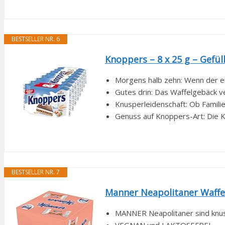
BESTSELLER NR. 6
Knoppers – 8 x 25 g – Gefül
Morgens halb zehn: Wenn der ers
Gutes drin: Das Waffelgebäck ve
Knusperleidenschaft: Ob Familie
Genuss auf Knoppers-Art: Die K
BESTSELLER NR. 7
Manner Neapolitaner Waffel
MANNER Neapolitaner sind knuspr