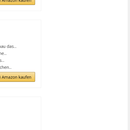
i Amazon kaufen
au das...
e...
...
hen...
i Amazon kaufen