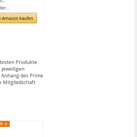
...
er...
i Amazon kaufen
ftesten Produkte
 jeweiligen
n. Anhang des Prime
e Mitgliedschaft
R. 4