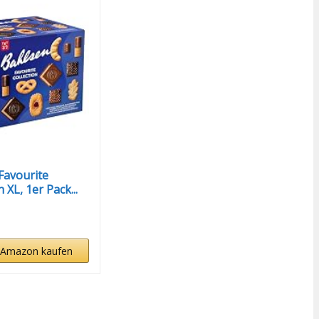
Favourite
n XL, 1er Pack...
 Amazon kaufen