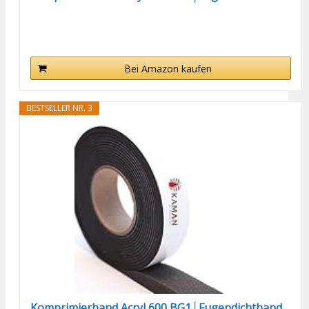
Bei Amazon kaufen
BESTSELLER NR. 3
Komprimierband Acryl 600 BG1│Fugendichtband...