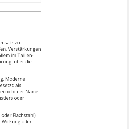
gensatz zu
ffen, Verstärkungen
lem im Taillen-
ürung, über die
ng. Moderne
setzt: als
bei nicht der Name
ustiers oder
 oder Flachstahl)
ig Wirkung oder