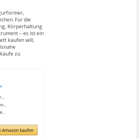
gurformer,
chen. Für die
ung, Körperhaltung
trument – es ist ein
tt kaufen will,
xisnahe
lkäufe zu
.
..
...
...
i Amazon kaufen