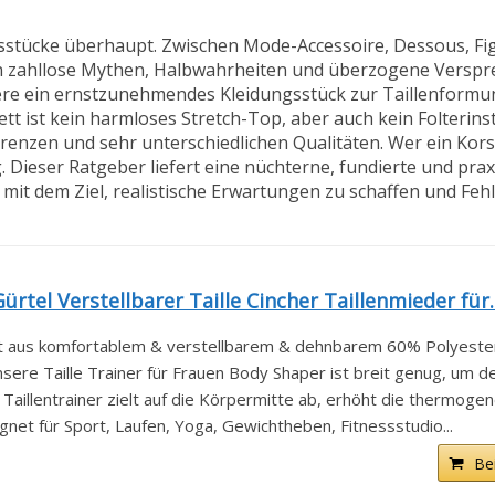
gsstücke überhaupt. Zwischen Mode-Accessoire, Dessous, Fi
en zahllose Mythen, Halbwahrheiten und überzogene Verspre
ndere ein ernstzunehmendes Kleidungsstück zur Taillenform
rsett ist kein harmloses Stretch-Top, aber auch kein Folterins
renzen und sehr unterschiedlichen Qualitäten. Wer ein Korse
. Dieser Ratgeber liefert eine nüchterne, fundierte und pra
it dem Ziel, realistische Erwartungen zu schaffen und Feh
el Verstellbarer Taille Cincher Taillenmieder für..
aus komfortablem & verstellbarem & dehnbarem 60% Polyester.
re Taille Trainer für Frauen Body Shaper ist breit genug, um den
llentrainer zielt auf die Körpermitte ab, erhöht die thermogene
net für Sport, Laufen, Yoga, Gewichtheben, Fitnessstudio...
Be