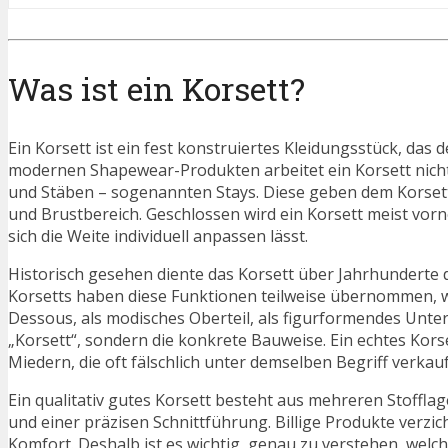
Was ist ein Korsett?
Ein Korsett ist ein fest konstruiertes Kleidungsstück, das
modernen Shapewear-Produkten arbeitet ein Korsett nicht 
und Stäben – sogenannten Stays. Diese geben dem Korsett 
und Brustbereich. Geschlossen wird ein Korsett meist vorn
sich die Weite individuell anpassen lässt.
Historisch gesehen diente das Korsett über Jahrhunder
Korsetts haben diese Funktionen teilweise übernommen, we
Dessous, als modisches Oberteil, als figurformendes Unterk
„Korsett“, sondern die konkrete Bauweise. Ein echtes Kors
Miedern, die oft fälschlich unter demselben Begriff verkau
Ein qualitativ gutes Korsett besteht aus mehreren Stofflag
und einer präzisen Schnittführung. Billige Produkte verz
Komfort. Deshalb ist es wichtig, genau zu verstehen, welc