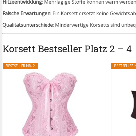
Hitzeentwicklung:
Mehrlagige Stoffe können warm werden
Falsche Erwartungen:
Ein Korsett ersetzt keine Gewichtsa
Qualitätsunterschiede:
Minderwertige Korsetts sind unbequ
Korsett Bestseller Platz 2 – 4
BESTSELLER NR. 2
BESTSELLER N