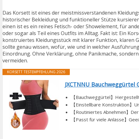
Das Korsett ist eines der meistmissverstandenen Kleidun
historischer Bekleidung und funktioneller Stütze kursier
einen ist es ein reines Fetisch- oder Showelement, für a
oder sogar als Teil eines Outfits im Alltag. Fakt ist: Ein Ko
konstruiertes Kleidungsstück mit klarer Funktion, klaren G
sollte genau wissen, wofür, wie und in welcher Ausführung
Einordnung. Ohne Verklärung, ohne Panikmache, sondern m
vermeiden.
KORSETT TESTEMPFEHLUNG 2026
JXCTNNU Bauchweggürtel Gürt
【Bauchweggürtel】Hergestellt 
【Einstellbare Konstruktion】Unse
【Routiniertes Abnehmen】Der Tai
【Passt für viele Anlässe】Geeig