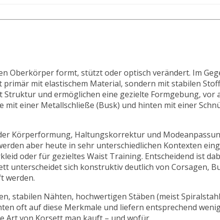
 den Oberkörper formt, stützt oder optisch verändert. Im Ge
primär mit elastischem Material, sondern mit stabilen Sto
Struktur und ermöglichen eine gezielte Formgebung, vor al
e mit einer Metallschließe (Busk) und hinten mit einer Schn
te der Körperformung, Haltungskorrektur und Modeanpassu
rden aber heute in sehr unterschiedlichen Kontexten einge
leid oder für gezieltes Waist Training. Entscheidend ist da
ett unterscheidet sich konstruktiv deutlich von Corsagen, B
ft werden.
en, stabilen Nähten, hochwertigen Stäben (meist Spiralstahl
ichten oft auf diese Merkmale und liefern entsprechend wen
he Art von Korsett man kauft – und wofür.