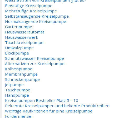
Welche Arten von Kreiselpumpen gibt es?
Einstufige Kreiselpumpe
Mehrstufige Kreiselpumpe
Selbstansaugende Kreiselpumpe
Normalsaugende Kreiselpumpe
Gartenpumpe
Hauswasserautomat
Hauswasserwerk
Tauchkreiselpumpe
Umwälzpumpe
Blockpumpe
Schmutzwasser-Kreiselpumpe
Alternativen zur Kreiselpumpe
Kolbenpumpe
Membranpumpe
Schneckenpumpe
Jetpumpe
Tauchpumpe
Handpumpe
Kreiselpumpen Bestseller Platz 5 – 10
Bekannte Kreiselpumpen und beliebte Produktreihen
Wichtige Kaufkriterien für eine Kreiselpumpe
Fördermenge