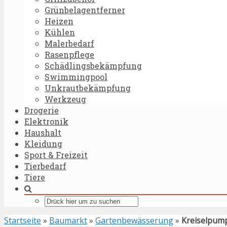
Grünbelagentferner
Heizen
Kühlen
Malerbedarf
Rasenpflege
Schädlingsbekämpfung
Swimmingpool
Unkrautbekämpfung
Werkzeug
Drogerie
Elektronik
Haushalt
Kleidung
Sport & Freizeit
Tierbedarf
Tiere
Startseite
»
Baumarkt
»
Gartenbewässerung
»
Kreiselpum