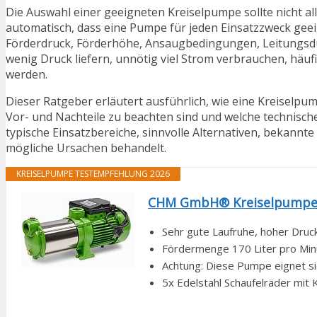
Die Auswahl einer geeigneten Kreiselpumpe sollte nicht al
automatisch, dass eine Pumpe für jeden Einsatzzweck geei
Förderdruck, Förderhöhe, Ansaugbedingungen, Leitungsd
wenig Druck liefern, unnötig viel Strom verbrauchen, häu
werden.
Dieser Ratgeber erläutert ausführlich, wie eine Kreiselpum
Vor- und Nachteile zu beachten sind und welche technisch
typische Einsatzbereiche, sinnvolle Alternativen, bekannt
mögliche Ursachen behandelt.
KREISELPUMPE TESTEMPFEHLUNG 2026
CHM GmbH® Kreiselpumpe Ed
Sehr gute Laufruhe, hoher Druc
Fördermenge 170 Liter pro Minu
Achtung: Diese Pumpe eignet sic
5x Edelstahl Schaufelräder mit 