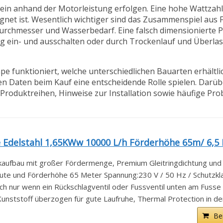
lein anhand der Motorleistung erfolgen. Eine hohe Wattzahl
gnet ist. Wesentlich wichtiger sind das Zusammenspiel aus
urchmesser und Wasserbedarf. Eine falsch dimensionierte
fig ein- und ausschalten oder durch Trockenlauf und Überla
pe funktioniert, welche unterschiedlichen Bauarten erhältli
en Daten beim Kauf eine entscheidende Rolle spielen. Darü
e Produktreihen, Hinweise zur Installation sowie häufige Pr
elstahl 1,65KWw 10000 L/h Förderhöhe 65m/ 6,5 B
kaufbau mit großer Fördermenge, Premium Gleitringdichtung und e
te und Förderhöhe 65 Meter Spannung:230 V / 50 Hz / Schutzkla
h nur wenn ein Rückschlagventil oder Fussventil unten am Fusse d
Kunststoff überzogen für gute Laufruhe, Thermal Protection in der
Be