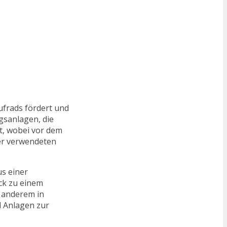
aufrads fördert und
gsanlagen, die
t, wobei vor dem
der verwendeten
s einer
ck zu einem
 anderem in
d Anlagen zur