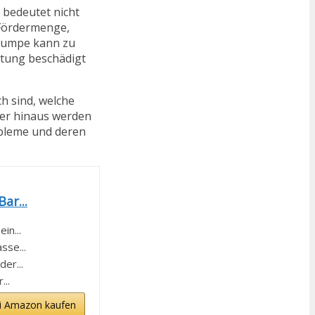
 bedeutet nicht
 Fördermenge,
 Pumpe kann zu
stung beschädigt
ch sind, welche
ber hinaus werden
obleme und deren
ar...
in...
sse...
er...
...
i Amazon kaufen