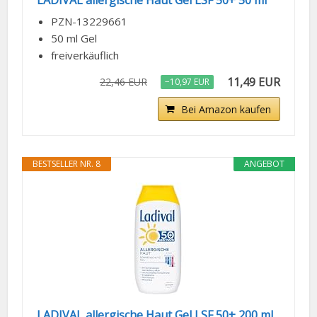
LADIVAL allergische Haut Gel LSF 50+ 50 ml
PZN-13229661
50 ml Gel
freiverkäuflich
11,49 EUR
22,46 EUR
−10,97 EUR
Bei Amazon kaufen
BESTSELLER NR. 8
ANGEBOT
LADIVAL allergische Haut Gel LSF 50+ 200 ml