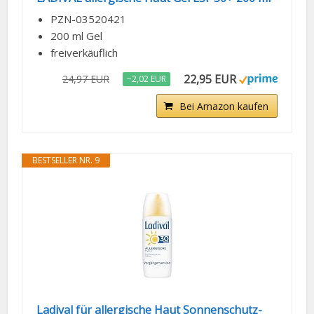
PZN-03520421
200 ml Gel
freiverkäuflich
22,95 EUR
24,97 EUR
−2,02 EUR
Bei Amazon kaufen
BESTSELLER NR. 9
Ladival für allergische Haut Sonnenschutz-