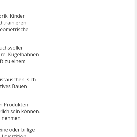
rik. Kinder
 trainieren
geometrische
uchsvoller
iere, Kugelbahnen
ft zu einem
ustauschen, sich
atives Bauen
ten Produkten
lich sein können.
t nehmen.
ine oder billige
 Investition