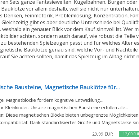
ren Sets ganze Fantasiewelten, Kugelbahnen, Burgen oder 
Bauklötze vor allem deshalb, weil sie nicht nur unterhalten
s Denken, Feinmotorik, Problemlösung, Konzentration, Fant
Gleichzeitig gibt es aber deutliche Unterschiede bei Qualität
weshalb ein genauer Blick vor dem Kauf sinnvoll ist. Wer 
tbilder achten, sondern auch darauf, wie robust die Teile v
u bestehenden Spielzeugen passt und für welches Alter es 
agnetische Bauklötze genau sind, welche Vor- und Nachteile
uf Sie achten sollten, damit das Spielzeug im Alltag nicht 
sche Bausteine, Magnetische Bauklötze für...
: Magnetblöcke fördern kognitive Entwicklung...
r Kleinkinder: Unsere magnetischen Bausteine erfüllen alle...
n: Diese magnetischen Blöcke bieten unbegrenzte Möglichkeiten f
mpatibilität: Dank standardisierter Größe und Magnetstärke sind
29,99 EUR
−12,00 EU