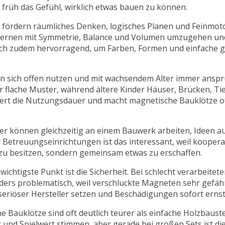
t früh das Gefühl, wirklich etwas bauen zu können.
fördern räumliches Denken, logisches Planen und Feinmoto
lernen mit Symmetrie, Balance und Volumen umzugehen und
 sich zudem hervorragend, um Farben, Formen und einfache 
assen sich offen nutzen und mit wachsendem Alter immer anspr
der flache Muster, während ältere Kinder Häuser, Brücken, T
ngert die Nutzungsdauer und macht magnetische Bauklötze o
der können gleichzeitig an einem Bauwerk arbeiten, Ideen a
 Betreuungseinrichtungen ist das interessant, weil kooper
s zu besitzen, sondern gemeinsam etwas zu erschaffen.
ichtigste Punkt ist die Sicherheit. Bei schlecht verarbeite
nders problematisch, weil verschluckte Magneten sehr gefähr
seriöser Hersteller setzen und Beschädigungen sofort erns
e Bauklötze sind oft deutlich teurer als einfache Holzbauste
 und Spielwert stimmen, aber gerade bei großen Sets ist die