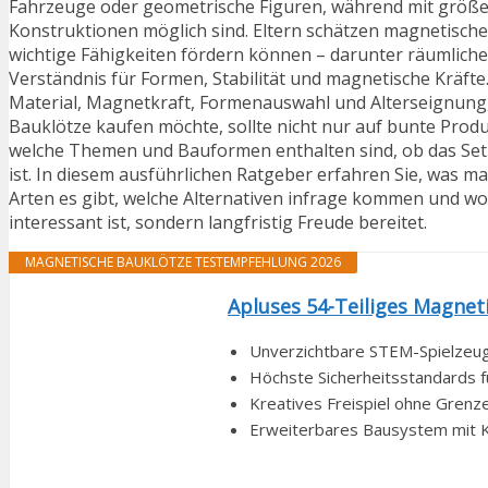
Fahrzeuge oder geometrische Figuren, während mit größe
Konstruktionen möglich sind. Eltern schätzen magnetische 
wichtige Fähigkeiten fördern können – darunter räumliche
Verständnis für Formen, Stabilität und magnetische Kräfte. 
Material, Magnetkraft, Formenauswahl und Alterseignung, 
Bauklötze kaufen möchte, sollte nicht nur auf bunte Produk
welche Themen und Bauformen enthalten sind, ob das Set z
ist. In diesem ausführlichen Ratgeber erfahren Sie, was m
Arten es gibt, welche Alternativen infrage kommen und wora
interessant ist, sondern langfristig Freude bereitet.
MAGNETISCHE BAUKLÖTZE TESTEMPFEHLUNG 2026
Apluses 54-Teiliges Magneti
Unverzichtbare STEM-Spielzeuge
Höchste Sicherheitsstandards fü
Kreatives Freispiel ohne Grenze
Erweiterbares Bausystem mit Ko