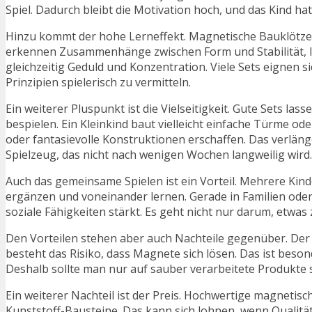
Spiel. Dadurch bleibt die Motivation hoch, und das Kind ha
Hinzu kommt der hohe Lerneffekt. Magnetische Bauklötze 
erkennen Zusammenhänge zwischen Form und Stabilität, 
gleichzeitig Geduld und Konzentration. Viele Sets eignen
Prinzipien spielerisch zu vermitteln.
Ein weiterer Pluspunkt ist die Vielseitigkeit. Gute Sets l
bespielen. Ein Kleinkind baut vielleicht einfache Türme o
oder fantasievolle Konstruktionen erschaffen. Das verlä
Spielzeug, das nicht nach wenigen Wochen langweilig wird.
Auch das gemeinsame Spielen ist ein Vorteil. Mehrere Kin
ergänzen und voneinander lernen. Gerade in Familien oder
soziale Fähigkeiten stärkt. Es geht nicht nur darum, etwa
Den Vorteilen stehen aber auch Nachteile gegenüber. Der w
besteht das Risiko, dass Magnete sich lösen. Das ist beso
Deshalb sollte man nur auf sauber verarbeitete Produkte 
Ein weiterer Nachteil ist der Preis. Hochwertige magnetisch
Kunststoff-Bausteine. Das kann sich lohnen, wenn Qualität