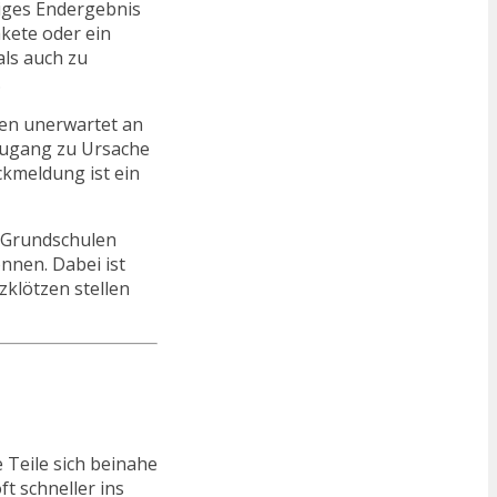
ziges Endergebnis
kete oder ein
als auch zu
.
ften unerwartet an
 Zugang zu Ursache
ckmeldung ist ein
n Grundschulen
nnen. Dabei ist
zklötzen stellen
e Teile sich beinahe
t schneller ins