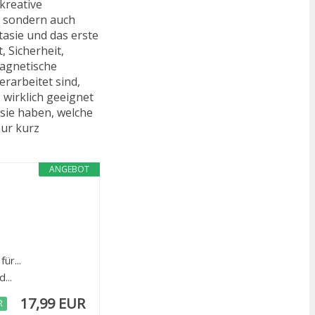
kreative
, sondern auch
asie und das erste
, Sicherheit,
magnetische
erarbeitet sind,
wirklich geeignet
 sie haben, welche
nur kurz
ANGEBOT
ür...
...
17,99 EUR
R