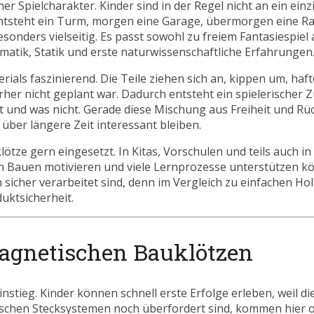
er Spielcharakter. Kinder sind in der Regel nicht an ein ein
ntsteht ein Turm, morgen eine Garage, übermorgen eine Ra
sonders vielseitig. Es passt sowohl zu freiem Fantasiespiel 
tik, Statik und erste naturwissenschaftliche Erfahrungen
erials faszinierend. Die Teile ziehen sich an, kippen um, ha
vorher nicht geplant war. Dadurch entsteht ein spielerischer
t und was nicht. Gerade diese Mischung aus Freiheit und Rü
über längere Zeit interessant bleiben.
ze gern eingesetzt. In Kitas, Vorschulen und teils auch i
 Bauen motivieren und viele Lernprozesse unterstützen kö
n sicher verarbeitet sind, denn im Vergleich zu einfachen Hol
uktsicherheit.
magnetischen Bauklötzen
instieg. Kinder können schnell erste Erfolge erleben, weil di
sischen Stecksystemen noch überfordert sind, kommen hier of