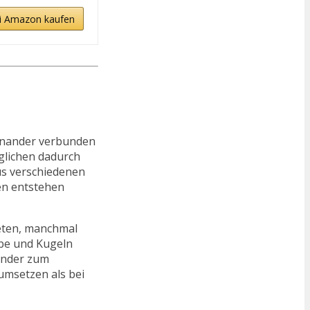
i Amazon kaufen
einander verbunden
öglichen dadurch
us verschiedenen
en entstehen
neten, manchmal
be und Kugeln
Kinder zum
umsetzen als bei