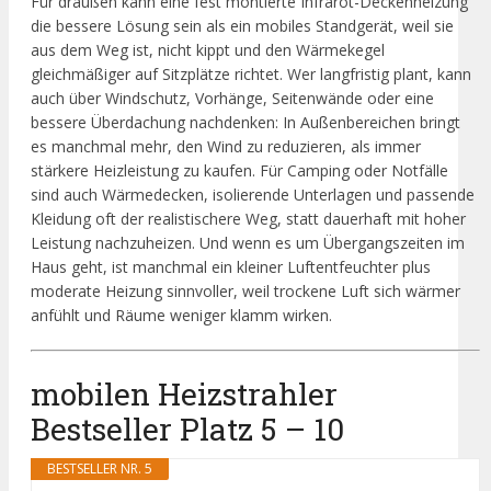
Für draußen kann eine fest montierte Infrarot-Deckenheizung
die bessere Lösung sein als ein mobiles Standgerät, weil sie
aus dem Weg ist, nicht kippt und den Wärmekegel
gleichmäßiger auf Sitzplätze richtet. Wer langfristig plant, kann
auch über Windschutz, Vorhänge, Seitenwände oder eine
bessere Überdachung nachdenken: In Außenbereichen bringt
es manchmal mehr, den Wind zu reduzieren, als immer
stärkere Heizleistung zu kaufen. Für Camping oder Notfälle
sind auch Wärmedecken, isolierende Unterlagen und passende
Kleidung oft der realistischere Weg, statt dauerhaft mit hoher
Leistung nachzuheizen. Und wenn es um Übergangszeiten im
Haus geht, ist manchmal ein kleiner Luftentfeuchter plus
moderate Heizung sinnvoller, weil trockene Luft sich wärmer
anfühlt und Räume weniger klamm wirken.
mobilen Heizstrahler
Bestseller Platz 5 – 10
BESTSELLER NR. 5