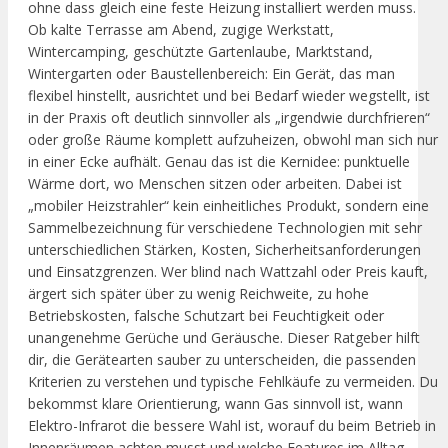
ohne dass gleich eine feste Heizung installiert werden muss.
Ob kalte Terrasse am Abend, zugige Werkstatt,
Wintercamping, geschützte Gartenlaube, Marktstand,
Wintergarten oder Baustellenbereich: Ein Gerät, das man
flexibel hinstellt, ausrichtet und bei Bedarf wieder wegstellt, ist
in der Praxis oft deutlich sinnvoller als „irgendwie durchfrieren“
oder große Räume komplett aufzuheizen, obwohl man sich nur
in einer Ecke aufhält. Genau das ist die Kernidee: punktuelle
Wärme dort, wo Menschen sitzen oder arbeiten. Dabei ist
„mobiler Heizstrahler“ kein einheitliches Produkt, sondern eine
Sammelbezeichnung für verschiedene Technologien mit sehr
unterschiedlichen Stärken, Kosten, Sicherheitsanforderungen
und Einsatzgrenzen. Wer blind nach Wattzahl oder Preis kauft,
ärgert sich später über zu wenig Reichweite, zu hohe
Betriebskosten, falsche Schutzart bei Feuchtigkeit oder
unangenehme Gerüche und Geräusche. Dieser Ratgeber hilft
dir, die Gerätearten sauber zu unterscheiden, die passenden
Kriterien zu verstehen und typische Fehlkäufe zu vermeiden. Du
bekommst klare Orientierung, wann Gas sinnvoll ist, wann
Elektro-Infrarot die bessere Wahl ist, worauf du beim Betrieb in
Innenräumen achten musst und welche Features im Alltag