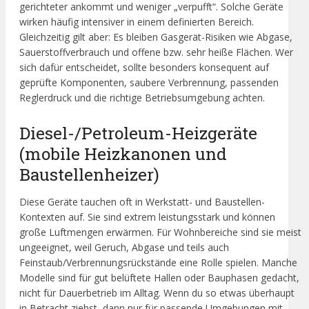
gerichteter ankommt und weniger „verpufft“. Solche Geräte
wirken häufig intensiver in einem definierten Bereich.
Gleichzeitig gilt aber: Es bleiben Gasgerät-Risiken wie Abgase,
Sauerstoffverbrauch und offene bzw. sehr heiße Flächen. Wer
sich dafür entscheidet, sollte besonders konsequent auf
geprüfte Komponenten, saubere Verbrennung, passenden
Reglerdruck und die richtige Betriebsumgebung achten.
Diesel-/Petroleum-Heizgeräte
(mobile Heizkanonen und
Baustellenheizer)
Diese Geräte tauchen oft in Werkstatt- und Baustellen-
Kontexten auf. Sie sind extrem leistungsstark und können
große Luftmengen erwärmen. Für Wohnbereiche sind sie meist
ungeeignet, weil Geruch, Abgase und teils auch
Feinstaub/Verbrennungsrückstände eine Rolle spielen. Manche
Modelle sind für gut belüftete Hallen oder Bauphasen gedacht,
nicht für Dauerbetrieb im Alltag. Wenn du so etwas überhaupt
in Betracht ziehst, dann nur für passende Umgebungen mit