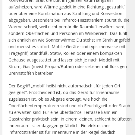
Konvektoren. Statt die Luft im ganzen Raum langsam
aufzuheizen, wird Wärme gezielt in eine Richtung „gestrahlt“
oder über eine Kombination aus Strahlung und Konvektion
abgegeben. Besonders bei Infrarot-Heizstrahlern spürst du die
Wärme schnell, weil nicht primär die Raumluft erwärmt wird,
sondern Oberflächen und Personen im Wirkbereich. Das fühlt
sich ähnlich an wie Sonnenwärme: Du stehst im Strahlungsfeld
und merkst es sofort. Mobile Geräte sind typischerweise mit
Tragegriff, Standfuß, Stativ, Rollen oder einem kompakten
Gehäuse ausgestattet und lassen sich je nach Modell mit
Strom, Gas (meist Propan/Butan) oder seltener mit flüssigen
Brennstoffen betreiben.
Der Begriff „mobil“ heißt nicht automatisch „für jeden Ort
geeignet“. Entscheidend ist, ob das Gerät für Innenräume
zugelassen ist, ob es Abgase erzeugt, wie hoch die
Oberflächentemperaturen sind und ob Feuchtigkeit oder Staub
zu erwarten sind. Für eine überdachte Terrasse kann ein
Gasstrahler praktisch sein, in einem kleinen, schlecht belüfteten
Innenraum ist er dagegen gefährlich. Ein elektrischer
Infrarotstrahler ist für Innenräume in der Regel deutlich