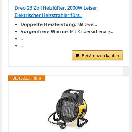
Dreo 23 Zoll Heizlüfter, 2000W Leiser
Elektrischer Heizstrahler fürs...
𝗗𝗼𝗽𝗽𝗲𝗹𝘁𝗲 𝗛𝗲𝗶𝘇𝗹𝗲𝗶𝘀𝘁𝘂𝗻𝗴: Mit zwei...
𝗦𝗼𝗿𝗴𝗲𝗻𝗳𝗿𝗲𝗶𝗲 𝗪ä𝗿𝗺𝗲: Mit Kindersicherung...
...
...
Bei Amazon kaufen
BESTSELLER NR. 8