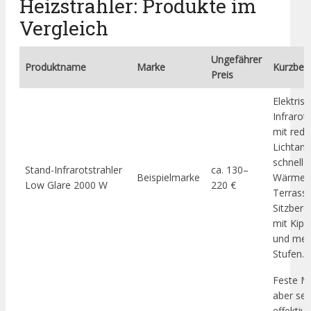
Heizstrahler: Produkte im
Vergleich
Ungefährer
Produktname
Marke
Kurzbes
Preis
Elektris
Infrarot
mit redu
Lichtante
schnell 
Stand-Infrarotstrahler
ca. 130–
Beispielmarke
Wärme f
Low Glare 2000 W
220 €
Terrass
Sitzbere
mit Kipp
und meh
Stufen.
Feste M
aber seh
effektive