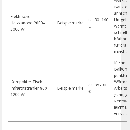
Werksta
Baustell
ähnliche
Elektrische
ca. 50–140
Umgebu
Heizkanone 2000–
Beispielmarke
€
wärmt L
3000 W
schnell a
hörbarer
für dra
meist un
Kleine L
Balkon 
punktuel
Kompakter Tisch-
Wärme 
ca. 35–90
Infrarotstrahler 800–
Beispielmarke
Arbeitsp
€
1200 W
geringer
Reichwei
leicht un
verstaut