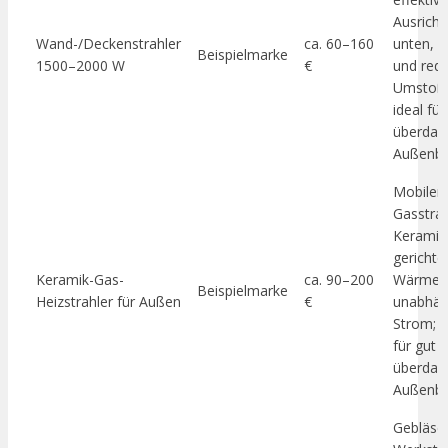
Ausrich
Wand-/Deckenstrahler
ca. 60–160
unten, s
Beispielmarke
1500–2000 W
€
und redu
Umstoßr
ideal für
überdac
Außenbe
Mobiler
Gasstrah
Keramikp
gerichte
Keramik-Gas-
ca. 90–200
Wärme,
Beispielmarke
Heizstrahler für Außen
€
unabhän
Strom; g
für gut b
überdac
Außenbe
Gebläseh