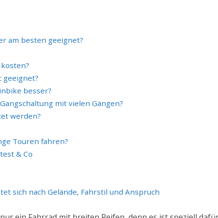
ger am besten geeignet?
e kosten?
t geeignet?
inbike besser?
Gangschaltung mit vielen Gängen?
tet werden?
nge Touren fahren?
test & Co
tet sich nach Gelände, Fahrstil und Anspruch
 nur ein Fahrrad mit breiten Reifen, denn es ist speziell d