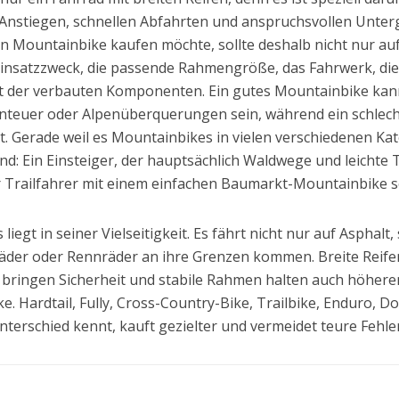
 Anstiegen, schnellen Abfahrten und anspruchsvollen Unterg
 Mountainbike kaufen möchte, sollte deshalb nicht nur auf 
Einsatzzweck, die passende Rahmengröße, das Fahrwerk, die
ät der verbauten Komponenten. Ein gutes Mountainbike kann
benteuer oder Alpenüberquerungen sein, während ein schlec
. Gerade weil es Mountainbikes in vielen verschiedenen Kateg
: Ein Einsteiger, der hauptsächlich Waldwege und leichte T
r Trailfahrer mit einem einfachen Baumarkt-Mountainbike s
iegt in seiner Vielseitigkeit. Es fährt nicht nur auf Asphalt
äder oder Rennräder an ihre Grenzen kommen. Breite Reifen
 bringen Sicherheit und stabile Rahmen halten auch höheren 
. Hardtail, Fully, Cross-Country-Bike, Trailbike, Enduro, 
Unterschied kennt, kauft gezielter und vermeidet teure Fehl