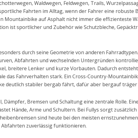
chotterwegen, Waldwegen, Feldwegen, Trails, Wurzelpassa
 sportliche Fahrten im Alltag, wenn der Fahrer eine robust
ein Mountainbike auf Asphalt nicht immer die effizienteste W
ition ist sportlicher und Zubehör wie Schutzbleche, Gepäcktr
esonders durch seine Geometrie von anderen Fahrradtypen. 
urven, Abfahrten und wechselnden Untergründen kontrolli
el, breitere Lenker und kurze Vorbauten. Dadurch entsteht
le das Fahrverhalten stark. Ein Cross-Country-Mountainbike 
 deutlich stabiler bergab fährt, dafür aber bergauf träger
l, Dämpfer, Bremsen und Schaltung eine zentrale Rolle. Ein
stet Hände, Arme und Schultern. Bei Fullys sorgt zusätzlic
cheibenbremsen sind heute bei den meisten ernstzunehmend
Abfahrten zuverlässig funktionieren.