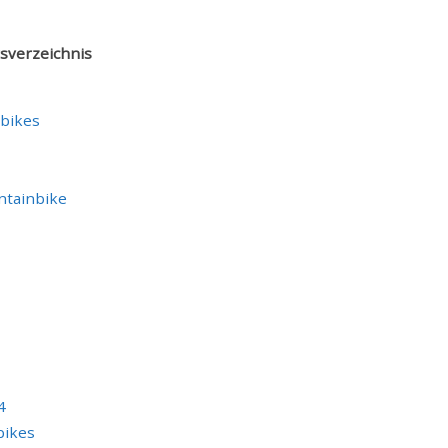
tsverzeichnis
nbikes
ntainbike
4
bikes