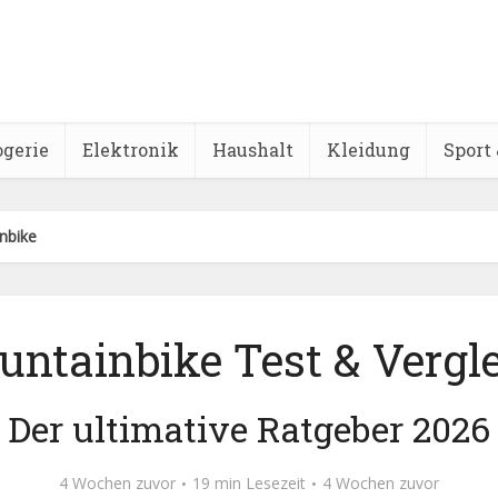
ogerie
Elektronik
Haushalt
Kleidung
Sport 
nbike
ntainbike Test & Vergl
Der ultimative Ratgeber 2026
4 Wochen zuvor
19 min Lesezeit
4 Wochen zuvor