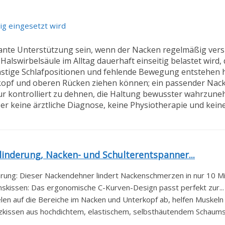
tig eingesetzt wird
ante Unterstützung sein, wenn der Nacken regelmäßig verspa
Halswirbelsäule im Alltag dauerhaft einseitig belastet wird
nstige Schlafpositionen und fehlende Bewegung entstehen 
rkopf und oberen Rücken ziehen können; ein passender Nack
tur kontrolliert zu dehnen, die Haltung bewusster wahrzun
r keine ärztliche Diagnose, keine Physiotherapie und keine
inderung, Nacken- und Schulterentspanner...
ung: Dieser Nackendehner lindert Nackenschmerzen in nur 10 Min
skissen: Das ergonomische C-Kurven-Design passt perfekt zur...
en auf die Bereiche im Nacken und Unterkopf ab, helfen Muskeln z
tzkissen aus hochdichtem, elastischem, selbsthäutendem Schaumst