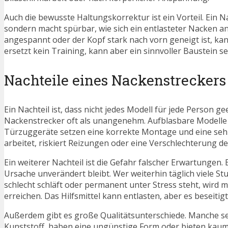
Auch die bewusste Haltungskorrektur ist ein Vorteil. Ein N
sondern macht spürbar, wie sich ein entlasteter Nacken a
angespannt oder der Kopf stark nach vorn geneigt ist, kan
ersetzt kein Training, kann aber ein sinnvoller Baustein se
Nachteile eines Nackenstreckers
Ein Nachteil ist, dass nicht jedes Modell für jede Person 
Nackenstrecker oft als unangenehm. Aufblasbare Modelle 
Türzuggeräte setzen eine korrekte Montage und eine sehr
arbeitet, riskiert Reizungen oder eine Verschlechterung d
Ein weiterer Nachteil ist die Gefahr falscher Erwartungen
Ursache unverändert bleibt. Wer weiterhin täglich viele St
schlecht schläft oder permanent unter Stress steht, wird 
erreichen. Das Hilfsmittel kann entlasten, aber es beseitig
Außerdem gibt es große Qualitätsunterschiede. Manche seh
Kunststoff, haben eine ungünstige Form oder bieten kaum ve