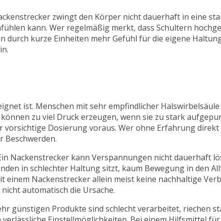
ackenstrecker zwingt den Körper nicht dauerhaft in eine sta
nfühlen kann. Wer regelmäßig merkt, dass Schultern hochge
n durch kurze Einheiten mehr Gefühl für die eigene Haltung
in.
geeignet ist. Menschen mit sehr empfindlicher Halswirbelsäul
können zu viel Druck erzeugen, wenn sie zu stark aufgepu
 vorsichtige Dosierung voraus. Wer ohne Erfahrung direkt
er Beschwerden.
. Ein Nackenstrecker kann Verspannungen nicht dauerhaft lö
unden in schlechter Haltung sitzt, kaum Bewegung in den All
mit einem Nackenstrecker allein meist keine nachhaltige Ve
t nicht automatisch die Ursache.
r günstigen Produkte sind schlecht verarbeitet, riechen st
rlässliche Einstellmöglichkeiten. Bei einem Hilfsmittel für