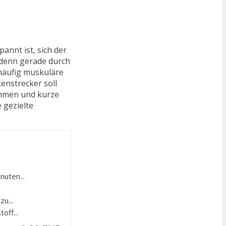
nnt ist, sich der
, denn gerade durch
häufig muskuläre
enstrecker soll
ehmen und kurze
 gezielte
uten...
u...
off...