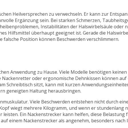
nischen Heilversprechen zu verwechseln. Er kann zur Entspa
nvolle Ergänzung sein. Bei starken Schmerzen, Taubheitsge
ibenproblemen, Instabilitäten der Halswirbelsäule oder na
hes Hilfsmittel überhaupt geeignet ist. Gerade die Halswirbel
ine falsche Position können Beschwerden verschlimmern.
nfachen Anwendung zu Hause. Viele Modelle benötigen keinen
he Nackenretter oder ergonomische Dehnkissen können auf
 am Schreibtisch sitzt, kann mit kurzen Anwendungseinheit
orn geneigten Haltung herausbringen.
kenmuskulatur. Viele Beschwerden entstehen nicht durch eine
Kopf wiegt mehrere Kilogramm, und wenn er stundenlang n
 leisten. Ein Nackenstrecker kann helfen, diese Belastung
n auf einem Nackenstrecker als angenehm, besonders nach 