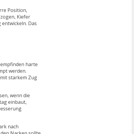
rre Position,
zogen, Kiefer
 entwickeln. Das
e empfinden harte
mpt werden.
 mit starkem Zug
sen, wenn die
tag einbaut,
rbesserung
ark nach
 den Nacken sollte