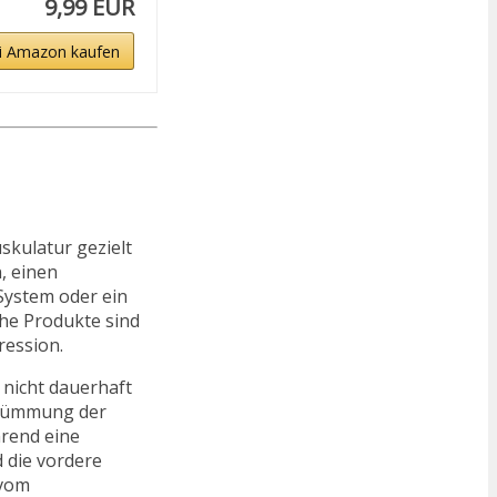
9,99 EUR
i Amazon kaufen
skulatur gezielt
, einen
System oder ein
che Produkte sind
ression.
 nicht dauerhaft
Krümmung der
hrend eine
d die vordere
 vom