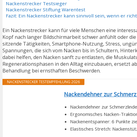
Nackenstrecker Testsieger
Nackenstrecker Stiftung Warentest
Fazit: Ein Nackenstrecker kann sinnvoll sein, wenn er rich
Ein Nackenstrecker kann für viele Menschen eine interess
Kopf nach langer Bildschirmarbeit schwer anfühlt oder die 
sitzende Tätigkeiten, Smartphone-Nutzung, Stress, ungü
Spannungen, die sich vom Nacken bis in Schultern, Hinte
dabei helfen, den Nacken sanft zu entlasten, die Muskula
Regenerationsphasen in den Alltag einzubauen, ersetzt abe
Behandlung bei ernsthaften Beschwerden.
NACKENSTRECKER TESTEMPFEHLUNG 2026
Nackendehner zur Schmerzl
Nackendehner zur Schmerzlinder
Ergonomisches Nacken-Traktion
Nackenentspanner: 6 Punkte ziel
Elastisches Stretch: Nackenstü