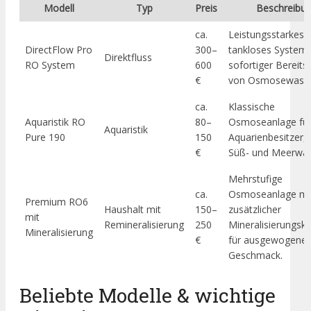
Modell
Typ
Preis
Beschreibu
ca.
Leistungsstarkes,
DirectFlow Pro
300–
tankloses System 
Direktfluss
RO System
600
sofortiger Bereits
€
von Osmosewasse
ca.
Klassische
Aquaristik RO
80–
Osmoseanlage fü
Aquaristik
Pure 190
150
Aquarienbesitzer, i
€
Süß- und Meerwas
Mehrstufige
ca.
Osmoseanlage mi
Premium RO6
Haushalt mit
150–
zusätzlicher
mit
Remineralisierung
250
Mineralisierungsk
Mineralisierung
€
für ausgewogene
Geschmack.
Beliebte Modelle & wichtige