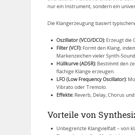
nur ein Instrument, sondern ein univer
Die Klangerzeugung basiert typischer
Oszillator (VCO/DCO):
Erzeugt die G
Filter (VCF):
Formt den Klang, indem 
Markenzeichen vieler Synth-Sound
Hüllkurve (ADSR):
Bestimmt den zeit
flächige Klänge erzeugen.
LFO (Low Frequency Oscillator):
Mod
Vibrato oder Tremolo.
Effekte:
Reverb, Delay, Chorus und 
Vorteile von Synthesi
Unbegrenzte Klangvielfalt – von k