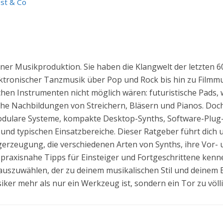
est & Co
ner Musikproduktion. Sie haben die Klangwelt der letzten 6
ktronischer Tanzmusik über Pop und Rock bis hin zu Filmm
schen Instrumenten nicht möglich wären: futuristische Pads,
che Nachbildungen von Streichern, Bläsern und Pianos. Doch 
modulare Systeme, kompakte Desktop-Synths, Software-Plug-
und typischen Einsatzbereiche. Dieser Ratgeber führt dich 
gerzeugung, die verschiedenen Arten von Synths, ihre Vor- u
praxisnahe Tipps für Einsteiger und Fortgeschrittene kennen
r auszuwählen, der zu deinem musikalischen Stil und deinem 
iker mehr als nur ein Werkzeug ist, sondern ein Tor zu völl