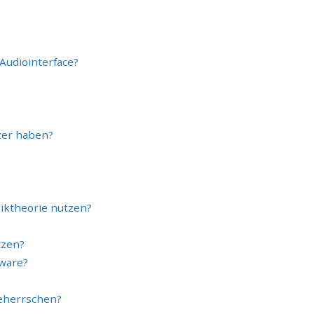
 Audiointerface?
izer haben?
iktheorie nutzen?
tzen?
dware?
beherrschen?