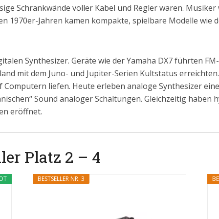
esige Schrankwände voller Kabel und Regler waren. Musiker
den 1970er-Jahren kamen kompakte, spielbare Modelle wie 
igitalen Synthesizer. Geräte wie der Yamaha DX7 führten F
and mit dem Juno- und Jupiter-Serien Kultstatus erreichte
uf Computern liefen. Heute erleben analoge Synthesizer ein
ganischen“ Sound analoger Schaltungen. Gleichzeitig haben
n eröffnet.
ler Platz 2 – 4
OT
BESTSELLER NR. 3
BE