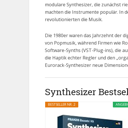
modulare Synthesizer, die zunächst ri
machten die Instrumente populär. In 
revolutionierten die Musik.
Die 1980er waren das Jahrzehnt der d
von Popmusik, während Firmen wie Rol
Software-Synths (VST-Plug-ins), die a
die Haptik echter Regler und den „or
Eurorack-Synthesizer neue Dimensione
Synthesizer Bestsel
BESTSELLER NR. 2
ANGEB