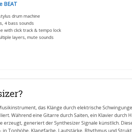
e BEAT
tylus drum machine
ts, 4 bass sounds
me with click track & tempo lock
ltiple layers, mute sounds
sizer?
s Musikinstrument, das Klänge durch elektrische Schwingung
iert. Während eine Gitarre durch Saiten, ein Klavier durc
erzeugt, generiert der Synthesizer Signale künstlich. Dies
– in Tonhöhe, Klangfarbe, Lautstärke, Rhythmus und Struktu