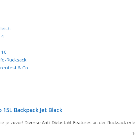
leich
 4
 10
afe-Rucksack
arentest & Co
 15L Backpack Jet Black
ie je zuvor! Diverse Anti-Diebstahl-Features an der Rucksack erlei
1