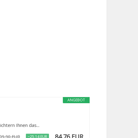
ANGEBOT
chtern Ihnen das...
84,76 EUR
09,90 EUR
−25,14 EUR