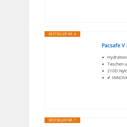
BESTSELLER NR. 6
Pacsafe V 
Hydration
Taschen un
210D Nylo
✔ INNOVAT
BESTSELLER NR. 7