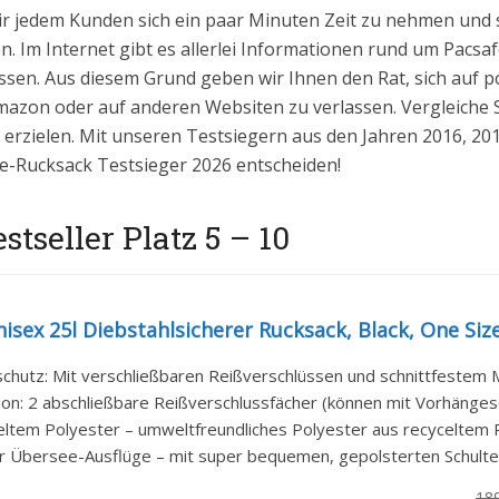
ir jedem Kunden sich ein paar Minuten Zeit zu nehmen und 
n. Im Internet gibt es allerlei Informationen rund um Pacsaf
ssen. Aus diesem Grund geben wir Ihnen den Rat, sich auf pos
zon oder auf anderen Websiten zu verlassen. Vergleiche S
 erzielen. Mit unseren Testsiegern aus den Jahren 2016, 20
safe-Rucksack Testsieger 2026 entscheiden!
tseller Platz 5 – 10
isex 25l Diebstahlsicherer Rucksack, Black, One Siz
chutz: Mit verschließbaren Reißverschlüssen und schnittfestem Mat
ion: 2 abschließbare Reißverschlussfächer (können mit Vorhänges
ltem Polyester – umweltfreundliches Polyester aus recyceltem Pla
ür Übersee-Ausflüge – mit super bequemen, gepolsterten Schulter
18