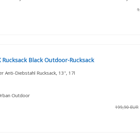
1
X Rucksack Black Outdoor-Rucksack
r Anti-Diebstahl Rucksack, 13", 17l
Urban Outdoor
199,90 EUR