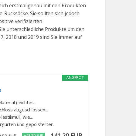
sich erstmal genau mit den Produkten
e-Rucksäcke. Sie sollten sich jedoch
itive verifizierten
ie unterschiedliche Produkte um den
17, 2018 und 2019 sind Sie immer auf
ANGEBOT
e
erial (leichtes...
chloss abgeschlossen...
stikmüll, wie...
gurten und gepolsterter...
141,20 EUR
9,90 EUR
−48,70 EUR