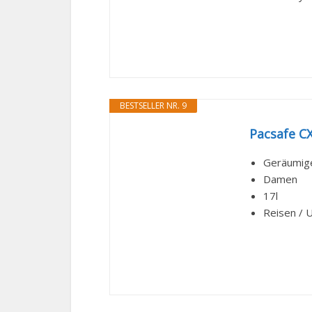
BESTSELLER NR. 9
Pacsafe C
Geräumige
Damen
17l
Reisen / 