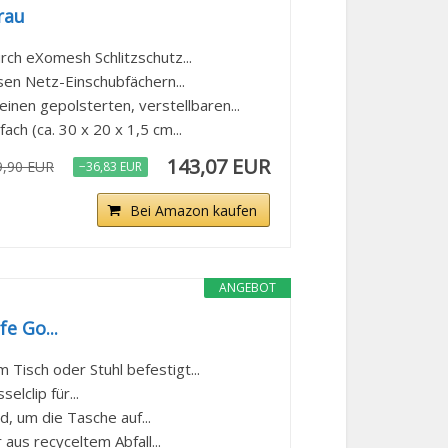
rau
 eXomesh Schlitzschutz...
n Netz-Einschubfächern...
n gepolsterten, verstellbaren...
h (ca. 30 x 20 x 1,5 cm...
143,07 EUR
9,90 EUR
−36,83 EUR
Bei Amazon kaufen
ANGEBOT
fe Go...
Tisch oder Stuhl befestigt...
lclip für...
, um die Tasche auf...
us recyceltem Abfall...