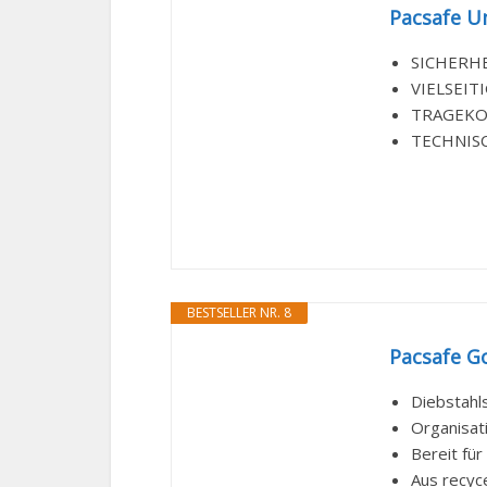
Pacsafe U
SICHERHEI
VIELSEITI
TRAGEKOMF
TECHNISCH
BESTSELLER NR. 8
Pacsafe Go
Diebstahl
Organisati
Bereit für
Aus recyce