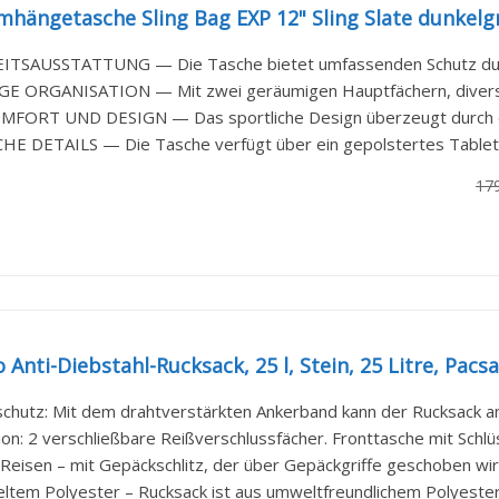
mhängetasche Sling Bag EXP 12" Sling Slate dunkelg
TSAUSSTATTUNG — Die Tasche bietet umfassenden Schutz durch
GE ORGANISATION — Mit zwei geräumigen Hauptfächern, diverse
ORT UND DESIGN — Das sportliche Design überzeugt durch eine
E DETAILS — Die Tasche verfügt über ein gepolstertes Tabletfac
17
 Anti-Diebstahl-Rucksack, 25 l, Stein, 25 Litre, Pacsa
schutz: Mit dem drahtverstärkten Ankerband kann der Rucksack am 
on: 2 verschließbare Reißverschlussfächer. Fronttasche mit Schlüsse
 Reisen – mit Gepäckschlitz, der über Gepäckgriffe geschoben wird
ltem Polyester – Rucksack ist aus umweltfreundlichem Polyester a