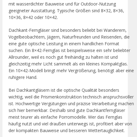
mit wasserdichter Bauweise und für Outdoor-Nutzung
geeigneter Ausstattung. Typische Größen sind 8×32, 8×36,
10×36, 8×42 oder 10×42.
Dachkant-Ferngläser sind besonders beliebt bei Wanderern,
Vogelbeobachtern, Jägern, Naturfreunden und Reisenden, die
eine gute optische Leistung in einem handlichen Format
suchen. Ein 8×42-Fernglas ist beispielsweise ein sehr beliebter
Allrounder, weil es noch gut freihändig zu halten ist und
gleichzeitig mehr Licht sammelt als ein kleines Kompaktglas.
Ein 10×42-Modell bringt mehr Vergrößerung, benötigt aber eine
ruhigere Hand.
Bei Dachkantgläsern ist die optische Qualität besonders
wichtig, weil die Prismenkonstruktion technisch anspruchsvoller
ist. Hochwertige Vergütungen und präzise Verarbeitung machen
sich hier bemerkbar. Deshalb sind gute Dachkantferngläser
meist teurer als einfache Porromodelle. Wer das Fernglas
häufig nutzt und viel draußen unterwegs ist, profitiert aber von
der kompakten Bauweise und besseren Wettertauglichkeit.