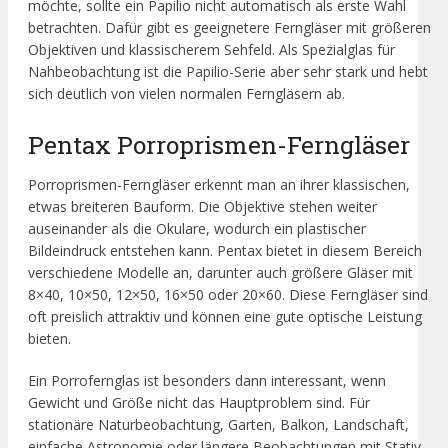
möchte, sollte ein Papilio nicht automatisch als erste Wahl
betrachten. Dafür gibt es geeignetere Ferngläser mit größeren
Objektiven und klassischerem Sehfeld. Als Spezialglas für
Nahbeobachtung ist die Papilio-Serie aber sehr stark und hebt
sich deutlich von vielen normalen Ferngläsern ab.
Pentax Porroprismen-Ferngläser
Porroprismen-Ferngläser erkennt man an ihrer klassischen,
etwas breiteren Bauform. Die Objektive stehen weiter
auseinander als die Okulare, wodurch ein plastischer
Bildeindruck entstehen kann. Pentax bietet in diesem Bereich
verschiedene Modelle an, darunter auch größere Gläser mit
8×40, 10×50, 12×50, 16×50 oder 20×60. Diese Ferngläser sind
oft preislich attraktiv und können eine gute optische Leistung
bieten.
Ein Porrofernglas ist besonders dann interessant, wenn
Gewicht und Größe nicht das Hauptproblem sind. Für
stationäre Naturbeobachtung, Garten, Balkon, Landschaft,
einfache Astronomie oder längere Beobachtungen mit Stativ