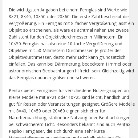
Die wichtigsten Angaben bei einem Fernglas sind Werte wie
8×21, 8×40, 10×50 oder 20×60. Die erste Zahl beschreibt die
Vergrößerung. Ein Fernglas mit 8-facher Vergrößerung lässt ein
Objekt so erscheinen, als wäre es achtmal näher. Die zweite
Zahl steht für den Objektivdurchmesser in Millimetern. Ein
10×50-Fernglas hat also eine 10-fache Vergrößerung und
Objektive mit 50 Millimetern Durchmesser. Je größer der
Objektivdurchmesser, desto mehr Licht kann grundsätzlich
einfallen. Das kann bei Dämmerung, bedecktem Himmel oder
astronomischen Beobachtungen hilfreich sein. Gleichzeitig wird
das Fernglas dadurch größer und schwerer.
Pentax bietet Ferngläser für verschiedene Nutzergruppen an.
Kleine Modelle mit 8×21 oder 10×25 sind leicht, handlich und
gut für Reisen oder Veranstaltungen geeignet. Größere Modelle
mit 8×40, 10×50 oder 20×60 eignen sich eher für
Naturbeobachtung, stationäre Nutzung oder Beobachtungen
bei schwächerem Licht. Besonders bekannt sind auch Pentax
Papilio Ferngläser, die sich durch eine sehr kurze
Naheinstellgrenze auszeichnen und deshalb nicht nur für