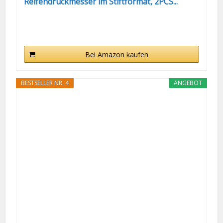
Reifendruckmesser im Stiftformat, 2PCS...
Bei Amazon kaufen
BESTSELLER NR. 4
ANGEBOT