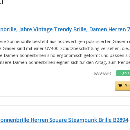
0
rille, Jahre Vintage Trendy Brille, Damen Herren 70
 Sonnenbrille besteht aus hochwertigen polarisierten Gläsern u
äser sind mit einer UV400-Schutzbeschichtung versehen, die..
amen-Sonnenbrillen sind ergonomisch geformt und passen sich 
ere Damen-Sonnenbrillen eignen sich für den Alltag, zum Pendel
6,99 EUR
−1,05 
Be
Sonnenbrille Herren Square Steampunk Brille B2894