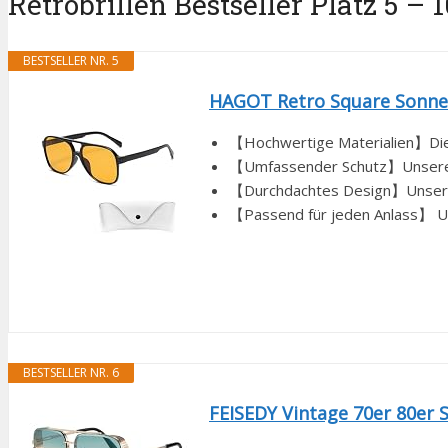
Retrobrillen Bestseller Platz 5 – 1
BESTSELLER NR. 5
HAGOT Retro Square Sonnenb
【Hochwertige Materialien】Diese
【Umfassender Schutz】Unsere Gl
【Durchdachtes Design】Unsere D
【Passend für jeden Anlass】 Uns
BESTSELLER NR. 6
FEISEDY Vintage 70er 80er 