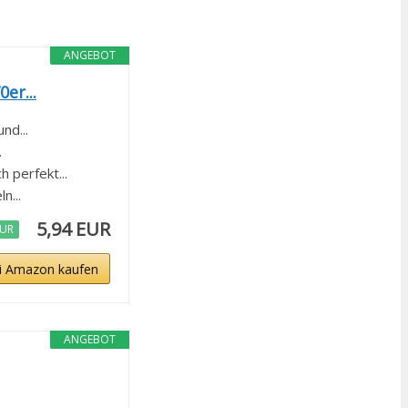
ANGEBOT
er...
nd...
.
perfekt...
n...
5,94 EUR
EUR
i Amazon kaufen
ANGEBOT