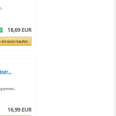
..
18,69 EUR
R
i Amazon kaufen
er...
quemen...
16,99 EUR