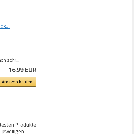
k...
n sehr...
16,99 EUR
i Amazon kaufen
ftesten Produkte
 jeweiligen