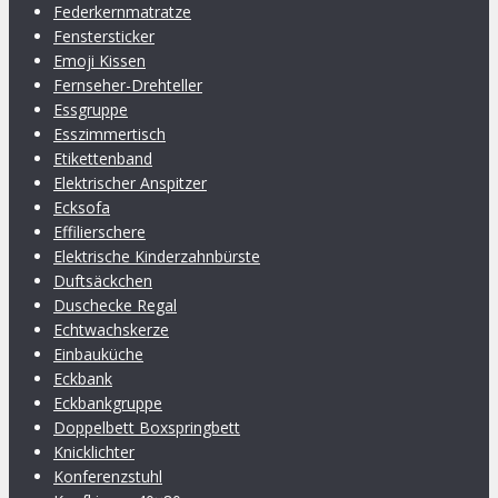
Federkernmatratze
Fenstersticker
Emoji Kissen
Fernseher-Drehteller
Essgruppe
Esszimmertisch
Etikettenband
Elektrischer Anspitzer
Ecksofa
Effilierschere
Elektrische Kinderzahnbürste
Duftsäckchen
Duschecke Regal
Echtwachskerze
Einbauküche
Eckbank
Eckbankgruppe
Doppelbett Boxspringbett
Knicklichter
Konferenzstuhl