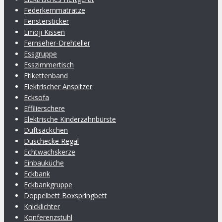
Federkernmatratze
Fenstersticker
Emoji Kissen
Fernseher-Drehteller
Essgruppe
Esszimmertisch
Etikettenband
Elektrischer Anspitzer
Ecksofa
Effilierschere
Elektrische Kinderzahnbürste
Duftsäckchen
Duschecke Regal
Echtwachskerze
Einbauküche
Eckbank
Eckbankgruppe
Doppelbett Boxspringbett
Knicklichter
Konferenzstuhl