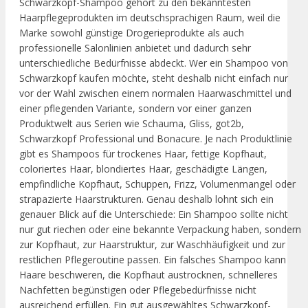
Schwarzkopf-Shampoo gehört zu den bekanntesten
Haarpflegeprodukten im deutschsprachigen Raum, weil die
Marke sowohl günstige Drogerieprodukte als auch
professionelle Salonlinien anbietet und dadurch sehr
unterschiedliche Bedürfnisse abdeckt. Wer ein Shampoo von
Schwarzkopf kaufen möchte, steht deshalb nicht einfach nur
vor der Wahl zwischen einem normalen Haarwaschmittel und
einer pflegenden Variante, sondern vor einer ganzen
Produktwelt aus Serien wie Schauma, Gliss, got2b,
Schwarzkopf Professional und Bonacure. Je nach Produktlinie
gibt es Shampoos für trockenes Haar, fettige Kopfhaut,
coloriertes Haar, blondiertes Haar, geschädigte Längen,
empfindliche Kopfhaut, Schuppen, Frizz, Volumenmangel oder
strapazierte Haarstrukturen. Genau deshalb lohnt sich ein
genauer Blick auf die Unterschiede: Ein Shampoo sollte nicht
nur gut riechen oder eine bekannte Verpackung haben, sondern
zur Kopfhaut, zur Haarstruktur, zur Waschhäufigkeit und zur
restlichen Pflegeroutine passen. Ein falsches Shampoo kann
Haare beschweren, die Kopfhaut austrocknen, schnelleres
Nachfetten begünstigen oder Pflegebedürfnisse nicht
ausreichend erfüllen. Ein gut ausgewähltes Schwarzkopf-